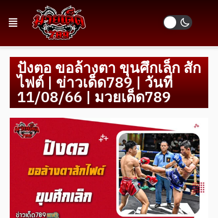
ปังตอ ขอล้างตา ขุนศึกเล็ก สัก
ไฟต์ | ข่าวเด็ด789 | วันที่
11/08/66 | มวยเด็ด789