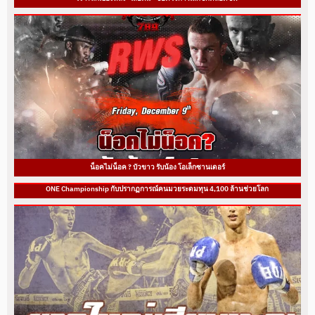
น็อคไม่น็อค ? บัวขาว รับน้อง โอเล็กซานเดอร์
ONE Championship กับปรากฏการณ์คนมวยระดมทุน 4,100 ล้านช่วยโลก