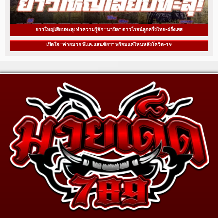
ยาวใหญ่เสียบทะลุ! ทำความรู้จัก “นาบิล” ดาวโรจน์ลูกครึ่งไทย-ฝรั่งเศส
เปิดใจ “ค่ายมวย พี.เค.แสนชัยฯ” พร้อมแค่ไหนหลังโควิด-19