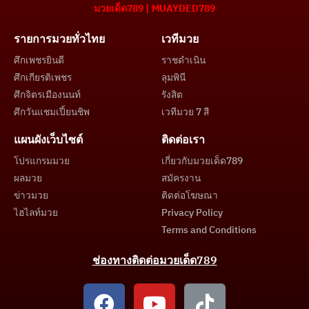
มวยเด็ด789 | MUAYDED789
รายการมวยทั่วไทย
เวทีมวย
ศึกเพชรยินดี
ราชดำเนิน
ศึกเกียรติเพชร
ลุมพินี
ศึกจิตรเมืองนนท์
รังสิต
ศึกวันแชมเปี้ยนชิพ
เวทีมวย 7 สี
แผนผังเว็บไซต์
ติดต่อเรา
โปรแกรมมวย
เกี่ยวกับมวยเด็ด789
ผลมวย
สมัครงาน
ข่าวมวย
ติดต่อโฆษณา
ไฮไลท์มวย
Privacy Policy
Terms and Conditions
ช่องทางติดต่อมวยเด็ด789