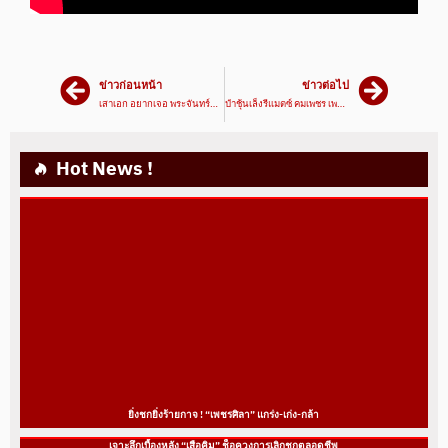
ข่าวก่อนหน้า
ข่าวต่อไป
เสาเอก อยากเจอ พระจันทร์ฉาย !! | ข่าวเด็ด789 วันที่ 07/11/64 | มวยเด็ด789
ป๋าชุ้นเล็งรีแมตซ์ คมเพชร เพชรรุ่งเรือง แถมชิงแชมป์7สี | ข่าวเด็ด789 วันที่ 12/11/64 | มวยเด็ด789
Hot News !
ยิ่งชกยิ่งร้ายกาจ ! “เพชรศิลา” แกร่ง-เก่ง-กล้า
เจาะลึกเบื้องหลัง “เสือคิม” ช็อควงการเลิกชกตลอดชีพ