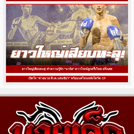
ยาวใหญ่เสียบทะลุ! ทำความรู้จัก “นาบิล” ดาวโรจน์ลูกครึ่งไทย-ฝรั่งเศส
เปิดใจ “ค่ายมวย พี.เค.แสนชัยฯ” พร้อมแค่ไหนหลังโควิด-19