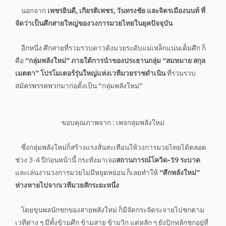
นอกจาก
เพชรยินดี, เกียรติเพชร, วันทรงชัย และจิตรเมืองนนท์ ที่
จัดว่าเป็นศึกสายใหญ่ของวงการมวยไทยในยุคปัจจุบัน
อีกหนึ่ง ศึกสายที่รวมรวบดาวดังมวยระดับแม่เหล็กแน่นเต็มศึก ก็
คือ
“กลุ่มพลังใหม่” ภายใต้การนำของประธานกลุ่ม “สมหมาย สกุล
เมตตา” โปรโมเตอร์รุ่นใหญ่แห่งเวทีมวยราชดำเนิน
ที่รวมรวบ
สมัครพรรคพวกมาก่อตั้งเป็น “กลุ่มพลังใหม่”
ขอบคุณภาพจาก : เพจกลุ่มพลังใหม่
ซึ่งกลุ่มพลังใหม่ก็สร้างแรงสั่นสะเทือนให้วงการมวยไทยได้ตลอด
ช่วง 3-4 ปีก่อนหน้านี้ กระทั่งมาเจอ
สถานการณ์โควิด-19 ระบาด
และเล่นงานวงการมวยไม่มีหยุดหย่อน ก็เลยทำให้
“ศึกพลังใหม่”
ห่างหายไปจากเวทีมวยสักระยะหนึ่ง
โดยขุนพลนักชกของสายพลังใหม่ ก็มีจัดกระจัดระจายไปชกตาม
เวทีต่าง ๆ มีทั้งข้ามศึก ข้ามสาย ข้ามวิก แต่หลัก ๆ ยังปักหลักชกอยู่ที่