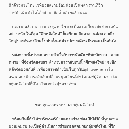
ศึกจ้าวมวยไทย เวทีมวยสยามอ้อมน้อย เป็นหลัก ส่วนที่วิก
ราชดำเนิน ยังไม่ได้กลับมาจัดเป็นกิจจะลักษณะ
แต่ภายหลังจากการประชุมหารือ และทีมงานเบื้องหลังทำงานกัน
อย่างหนัก
ในที่สุด “ศึกพลังใหม่” ก็เตรียมกลับมาสานต่อความยิ่ง
ใหญ่ของตัวเองอีกครั้ง นับตั้งแต่ช่วงปลายเดือน มีนาคม เป็นต้นไป
หลังจากเพิ่งประสบความสำเร็จกับการจัดศึก “พิทักษ์ธรรม + ส.สม
หมาย” ที่จังหวัดสงขลา
สำหรับ
การกลับหนนี้ “ศึกพลังใหม่” จะปัก
หลักจัดมวยกันที่ เวทีมวยราชดำเนิน ในทุกวันพุธ
และคาดว่าใน
อนาคตคงมีการสลับสับเปลี่ยนหมุนเวียนโปรโมเตอร์ผู้จัด เพราะใน
กลุ่มพลังใหม่ก็มีโปรโมเตอร์อยู่หลายท่าน
ขอบคุณภาพจาก : เพจกลุ่มพลังใหม่
พร้อมกันนี้ยังได้พาร์ทเนอร์ป้ายแดงอย่าง ช่อง JKN18
ที่รุกตลาด
มวยเต็มสูบ
จะเป็นผู้ดำเนินการถ่ายทอดสดมวยกลุ่มพลังใหม่ ที่วิก