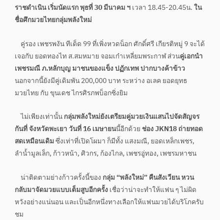
ราชดำเนิน
เริ่มนัดแรก พุธที่ 30 มีนาคม ฯ
เวลา 18.45-20.45น.
ใน
ชื่อศึกมวยไทยกลุ่มพลังใหม่
คู่รอง เพชรพงัน ทีเด็ด 99 ที่เพิ่งหวดน็อก ศักดิ์ศรี เกียรติหมู่ 9 จะได้
เจอกับ ยอดทองไท ส.สมหมาย จอมเก๋าเหลี่ยมพระกาฬ ส่วน
คู่เอกนำ
เพชรมณี ภ.หลักบุญ มาชนของแข็ง ปฏักเทพ ปากบางค้าข้าว
นอกจากนี้ยังมีคู่เดิมพัน 200,000 บาท ระหว่าง อเลค ยอดยุทธ
มวยไทย กับ ขุนเดช ไกรศิรภพบ็อกซิ่งยิม
ไม่เพียงเท่านั้น
กลุ่มพลังใหม่ยังเตรียมคู่มวยเงินแสนไปจัดสัญจร
กันที่ จังหวัดพะเยา วันที่ 16 เมษายน
นี้อีกด้วย
ช่อง JKN18 ถ่ายทอด
สดเหมือนเดิม
ซึ่งเท่าที่เปิดโผมา ก็มีทั้ง แสงมณี, ยอดเหล็กเพชร,
ลำน้ำมูลเล็ก, ก้าวหน้า, ศิวกร, ก้องไกล, เพชรอู่ทอง, เพชรมหาชน
น่าติดตามย่างก้าวครั้งนี้ของ
กลุ่ม “พลังใหม่” คืนสังเวียน หวน
กลับมาจัดมวยแบบเต็มสูบอีกครั้ง
เชื่อว่าน่าจะทำให้แฟน ๆ ไม่ผิด
หวังอย่างแน่นอน และเป็นอีกหนึ่งทางเลือกให้แฟนมวยได้บริโภครับ
ชม