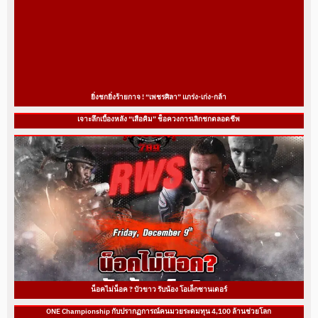
ยิ่งชกยิ่งร้ายกาจ ! “เพชรศิลา” แกร่ง-เก่ง-กล้า
เจาะลึกเบื้องหลัง “เสือคิม” ช็อควงการเลิกชกตลอดชีพ
น็อคไม่น็อค ? บัวขาว รับน้อง โอเล็กซานเดอร์
ONE Championship กับปรากฏการณ์คนมวยระดมทุน 4,100 ล้านช่วยโลก