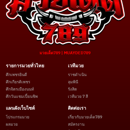
มวยเด็ด789 | MUAYDED789
รายการมวยทั่วไทย
เวทีมวย
ศึกเพชรยินดี
ราชดำเนิน
ศึกเกียรติเพชร
ลุมพินี
ศึกจิตรเมืองนนท์
รังสิต
ศึกวันแชมเปี้ยนชิพ
เวทีมวย 7 สี
แผนผังเว็บไซต์
ติดต่อเรา
โปรแกรมมวย
เกี่ยวกับมวยเด็ด789
ผลมวย
สมัครงาน