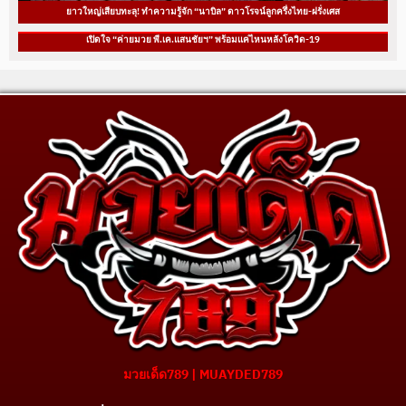
ยาวใหญ่เสียบทะลุ! ทำความรู้จัก “นาบิล” ดาวโรจน์ลูกครึ่งไทย-ฝรั่งเศส
เปิดใจ “ค่ายมวย พี.เค.แสนชัยฯ” พร้อมแค่ไหนหลังโควิด-19
มวยเด็ด789 | MUAYDED789