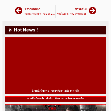
ข่าวก่อนหน้า
ข่าวต่อไป
ตัดสินค้านสายตา เปาออก 2 คน
รักษ์ เปิดศึกภาค2 ทรงชัยน้อย
Hot News !
ยิ่งชกยิ่งร้ายกาจ ! “เพชรศิลา” แกร่ง-เก่ง-กล้า
เจาะลึกเบื้องหลัง “เสือคิม” ช็อควงการเลิกชกตลอดชีพ