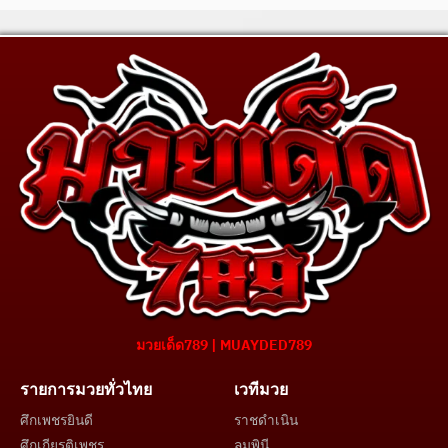
มวยเด็ด789 | MUAYDED789
รายการมวยทั่วไทย
เวทีมวย
ศึกเพชรยินดี
ราชดำเนิน
ศึกเกียรติเพชร
ลุมพินี