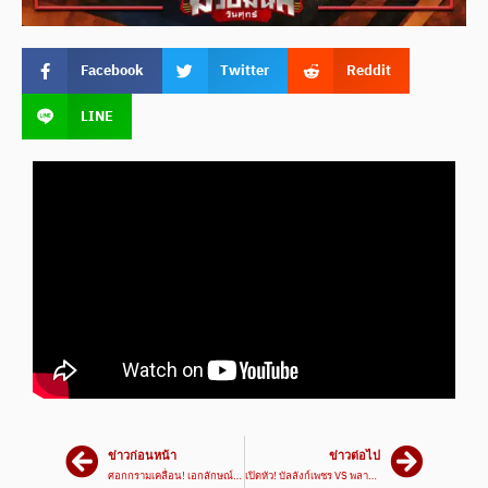
Facebook
Twitter
Reddit
LINE
ข่าวก่อนหน้า
ข่าวต่อไป
ศอกกรามเคลื่อน! เอกลักษณ์ VS ขุนสยาม | ศึกเพชรยินดี 22 ส.ค. 67
เปิดหัว! บัลลังก์เพชร VS พลายทองคำ | ศึกคนแกร่ง มวยไทยชากังราว 23 ส.ค. 67