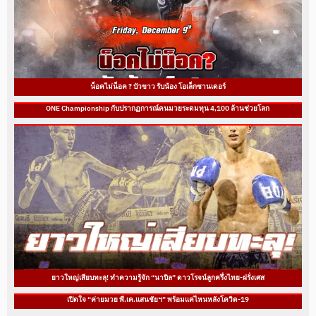
น็อคไม่น็อค ? บัวขาว รับน้อง โอเล็กซานเดอร์
ONE Championship กับปรากฏการณ์คนมวยระดมทุน 4,100 ล้านช่วยโลก
ยาวใหญ่เสียบทะลุ! ทำความรู้จัก “นาบิล” ดาวโรจน์ลูกครึ่งไทย-ฝรั่งเศส
เปิดใจ “ค่ายมวย พี.เค.แสนชัยฯ” พร้อมแค่ไหนหลังโควิด-19