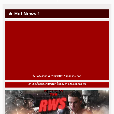
Hot News !
ยิ่งชกยิ่งร้ายกาจ ! “เพชรศิลา” แกร่ง-เก่ง-กล้า
เจาะลึกเบื้องหลัง “เสือคิม” ช็อควงการเลิกชกตลอดชีพ