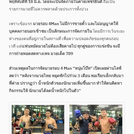
พฤหัสบดีที่ 18 มิ.ย. โดยจะเป็นจัดภายในค่ายเพชรยินดี
ถือเป็น
รายการมวยที่ไม่ควรพลาดด้วยประการทั้งปวง
เพราะข้อแรก
มวยรอบ 4Man ไม่มีการขายตั๋ว และไม่อนุญาตให้
บุคคลภายนอกเข้าชม เป็นลักษณะการจัดภายใน
โดยมีการเว้นระยะ
ห่างของคนที่อยู่ภายในสถานที่ เพื่อความปลอดภัยของทุกคนรอบ
เวที แต่
แฟนหมัดมวยไม่ต้องเสียดายไป ทุกคู่ของการแข่งขัน จะมี
การถ่ายทอดสดทางเพจ มวยเด็ด 789
ส่วนเหตุผลในการจัดมวยรอบ 4 Man “หนุ่มโบ๊ท” เปิดเผยผ่านไลฟ์
สดว่า “หลังจากมวยไทย หยุดพักไปร่วม 3 เดือน พอเรียกเด็กกลับมา
ที่ค่าย ปรากฏว่า น้ำหนักตัวของนักมวยเพิ่มขึ้นมาก ทำให้ตนคิดหา
กิจกรรมให้ นักมวยได้ลดน้ำหนักไปในตัว”