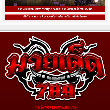
ยาวใหญ่เสียบทะลุ! ทำความรู้จัก “นาบิล” ดาวโรจน์ลูกครึ่งไทย-ฝรั่งเศส
เปิดใจ “ค่ายมวย พี.เค.แสนชัยฯ” พร้อมแค่ไหนหลังโควิด-19
มวยเด็ด789 | MUAYDED789