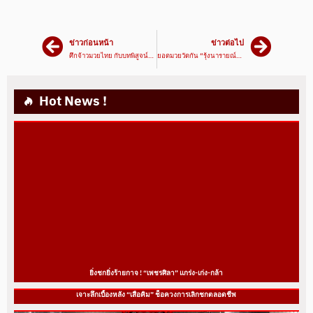
ข่าวก่อนหน้า
ข่าวต่อไป
ศึกจ้าวมวยไทย กับบทพิสูจน์ด่านแรกในการเรียกศรัทธายุค New Normal
ยอดมวยวัดกัน “รุ้งนารายณ์-ปืนกล” ออกน้ำหนักไหนดี ?
Hot News !
ยิ่งชกยิ่งร้ายกาจ ! “เพชรศิลา” แกร่ง-เก่ง-กล้า
เจาะลึกเบื้องหลัง “เสือคิม” ช็อควงการเลิกชกตลอดชีพ