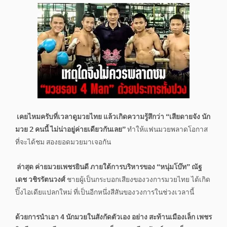
เคยไหมครับที่เวลาดูมวยไทย แล้วเกิดความรู้สึกว่า “เสียดายจัง นัก
มวย 2 คนนี้ ไม่น่าอยู่ค่ายเดียวกันเลย”
ทำให้แฟนมวยพลาดโอกาส
ที่จะได้ชม สองยอดมวยมาเจอกัน
ล่าสุด ค่ายมวยเพชรยินดี ภายใต้การบริหารของ “หนุ่มโบ๊ท” ณัฐ
เดช วชิรรัตนวงศ์
ชายผู้เป็นกระบอกเสียงของวงการมวยไทย ได้เกิด
ปิ๊งไอเดียแปลกใหม่ ที่เป็นอีกหนึ่งสีสันของวงการในช่วงเวลานี้
ด้วยการนำเอา 4 นักมวยในสังกัดตัวเอง อย่าง สะท้านเมืองเล็ก เพชร