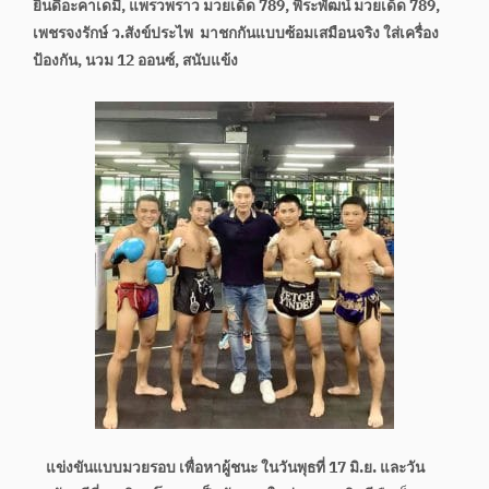
ยินดีอะคาเดมี, แพรวพราว มวยเด็ด 789, พีระพัฒน์ มวยเด็ด 789,
เพชรจงรักษ์ ว.สังข์ประไพ มาชกกันแบบซ้อมเสมือนจริง ใส่เครื่อง
ป้องกัน, นวม 12 ออนซ์, สนับแข้ง
แข่งขันแบบมวยรอบ เพื่อหาผู้ชนะ ในวันพุธที่ 17 มิ.ย. และวัน