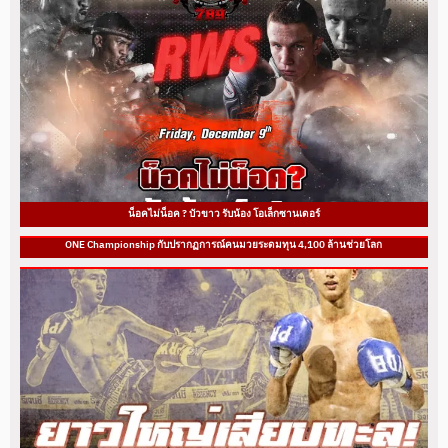
น็อคไม่น็อค ? บัวขาว รับน้อง โอเล็กซานเดอร์
ONE Championship กับปรากฏการณ์คนมวยระดมทุน 4,100 ล้านช่วยโลก