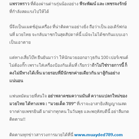
แพรวพราว
ที่ต้องผ่านด่านรุ่นน้องอย่าง
พีระพัฒน์ และ เพชรจงรักษ์
ที่กำลังสดแรงไปให้ได้
นี่จึงเป็นแมตช์อุ่นเครื่อง ที่น่าติดตามอย่างยิ่ง ถือว่าเป็น ออเดิร์ฟก่อ
นที่ มวยไทย จะกลับมาชกในสุดสัปดาห์นี้ แม้จะไม่ได้ชกกันแบบเอา
เป็นเอาตาย
แต่ทางเสี่ยโบ๊ท ยืนยันมาว่า ให้นักมวยออกอาวุธกัน 100 เปอร์เซนต์
ไม่ต้องกั๊ก เพราะใส่เครื่องป้องกันเต็มที่ เรียกว่า
ถ้าไม่ใช่รายการนี้ ก็
คงไม่มีทางได้เห็น มวยรอบที่มีนักชกค่ายเดียวกัน มาสู้กันอย่าง
แน่นอน
แฟนหมัดมวยที่สนใจ
อย่าพลาดชมความมันส์ ความแปลกใหม่ของ
มวยไทย ได้ทางเพจ : “มวยเด็ด 789”
ที่เราจะอาสายิงสัญญาณสด
จากค่ายเพชรยินดี มาฝากทุกคน ในวันพุธ และพฤหัสบดีนี้ อย่าลืมกด
ติดตาม!!
ติดตามทุกข่าวสารวงการมวยได้ที่นี่
www.muayded789.com