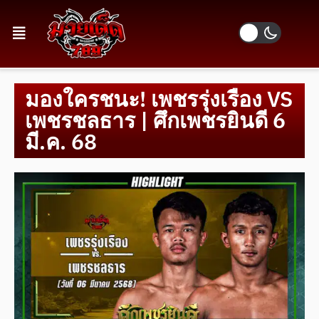
มองใครชนะ! เพชรรุ่งเรือง VS
เพชรชลธาร | ศึกเพชรยินดี 6
มี.ค. 68