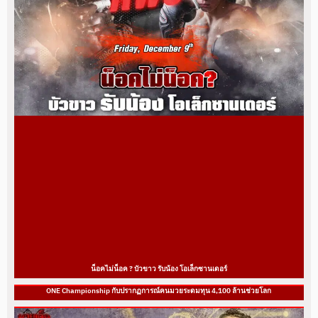
น็อคไม่น็อค ? บัวขาว รับน้อง โอเล็กซานเดอร์
ONE Championship กับปรากฏการณ์คนมวยระดมทุน 4,100 ล้านช่วยโลก