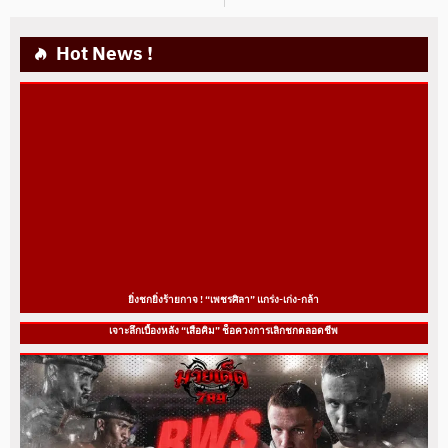
Hot News !
ยิ่งชกยิ่งร้ายกาจ ! “เพชรศิลา” แกร่ง-เก่ง-กล้า
เจาะลึกเบื้องหลัง “เสือคิม” ช็อควงการเลิกชกตลอดชีพ