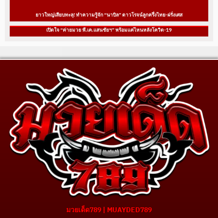
ยาวใหญ่เสียบทะลุ! ทำความรู้จัก “นาบิล” ดาวโรจน์ลูกครึ่งไทย-ฝรั่งเศส
เปิดใจ “ค่ายมวย พี.เค.แสนชัยฯ” พร้อมแค่ไหนหลังโควิด-19
มวยเด็ด789 | MUAYDED789