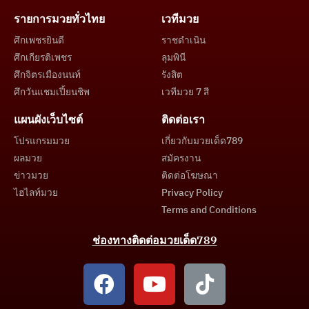
รายการมวยทั่วไทย
เวทีมวย
ศึกเพชรยินดี
ราชดำเนิน
ศึกเกียรติเพชร
ลุมพินี
ศึกจิตรเมืองนนท์
รังสิต
ศึกวันแชมเปี้ยนชิพ
เวทีมวย 7 สี
แผนผังเว็บไซต์
ติดต่อเรา
โปรแกรมมวย
เกี่ยวกับมวยเด็ด789
ผลมวย
สมัครงาน
ข่าวมวย
ติดต่อโฆษณา
ไฮไลท์มวย
Privacy Policy
Terms and Conditions
ช่องทางติดต่อมวยเด็ด789