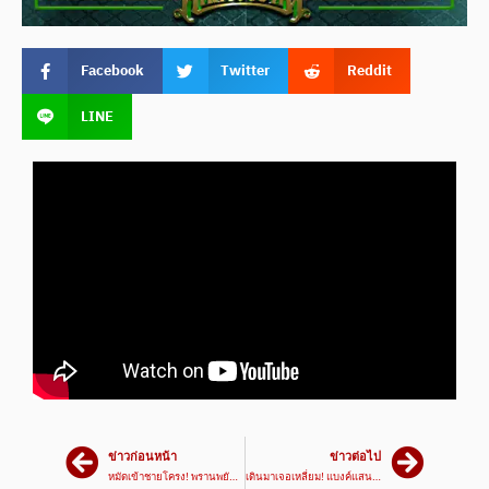
Facebook
Twitter
Reddit
LINE
ข่าวก่อนหน้า
ข่าวต่อไป
หมัดเข้าชายโครง! พรานพยัคฆ์ VS จอมเผด็จ | ศึกเพชรยินดี 6 มี.ค. 68
เดินมาเจอเหลี่ยม! แบงค์แสน VS เด่นมีชัยเล็ก | ศึกมวยมันส์วันศุกร์ 7 มี.ค. 68