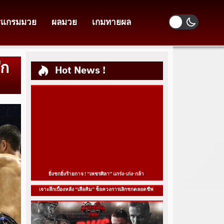
รแกรมมวย
ผลมวย
เกมทายผล
ึก
Hot News !
ยิ่งชกยิ่งร้ายกาจ ! “เพชรศิลา” แกร่ง-เก่ง-กล้า
เจาะลึกเบื้องหลัง “เสือคิม” ช็อควงการเลิกชกตลอดชีพ