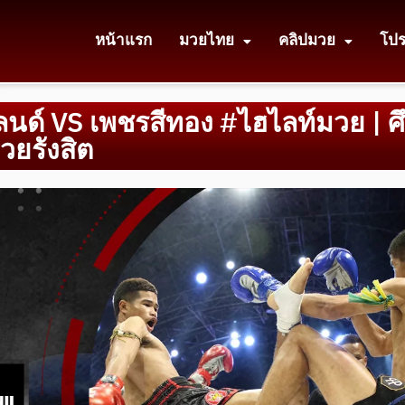
หน้าแรก
มวยไทย
คลิปมวย
โป
ด์ VS เพชรสีทอง #ไฮไลท์มวย | ศ
วยรังสิต