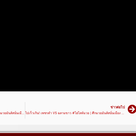
ข่าวต่อไป
แผ่วปลาย! ปานเพชร VS ชาติชนินทร์ #ไฮไลท์มวย | ศึกมวยมันส์สนั่นเมือง เวทีมวยรังสิต
ไปเร็วเกิน! เพชรดำ VS ฉลามขาว #ไฮไลท์มวย | ศึกมวยมันส์สนั่นเมือง เวทีมวยรังสิต