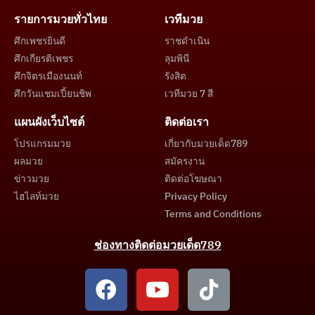
รายการมวยทั่วไทย
เวทีมวย
ศึกเพชรยินดี
ราชดำเนิน
ศึกเกียรติเพชร
ลุมพินี
ศึกจิตรเมืองนนท์
รังสิต
ศึกวันแชมเปี้ยนชิพ
เวทีมวย 7 สี
แผนผังเว็บไซต์
ติดต่อเรา
โปรแกรมมวย
เกี่ยวกับมวยเด็ด789
ผลมวย
สมัครงาน
ข่าวมวย
ติดต่อโฆษณา
ไฮไลท์มวย
Privacy Policy
Terms and Conditions
ช่องทางติดต่อมวยเด็ด789