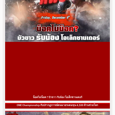
น็อคไม่น็อค ? บัวขาว รับน้อง โอเล็กซานเดอร์
ONE Championship กับปรากฏการณ์คนมวยระดมทุน 4,100 ล้านช่วยโลก