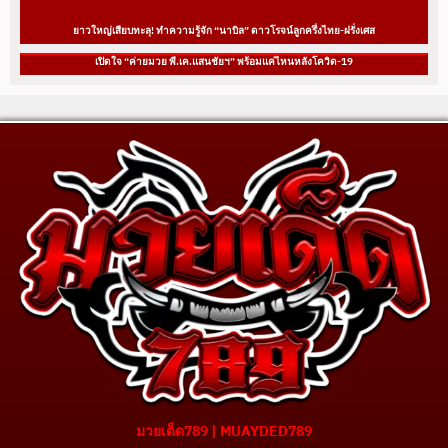
ยาวใหญ่เสียบทะลุ! ทำความรู้จัก “นาบิล” ดาวโรจน์ลูกครึ่งไทย-ฝรั่งเศส
เปิดใจ “ค่ายมวย พี.เค.แสนชัยฯ” พร้อมแค่ไหนหลังโควิด-19
มวยเด็ด789 | MUAYDED789