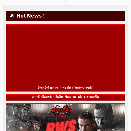
Hot News !
ยิ่งชกยิ่งร้ายกาจ ! “เพชรศิลา” แกร่ง-เก่ง-กล้า
เจาะลึกเบื้องหลัง “เสือคิม” ช็อควงการเลิกชกตลอดชีพ