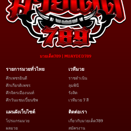
มวยเด็ด789 | MUAYDED789
รายการมวยทั่วไทย
เวทีมวย
ศึกเพชรยินดี
ราชดำเนิน
ศึกเกียรติเพชร
ลุมพินี
ศึกจิตรเมืองนนท์
รังสิต
ศึกวันแชมเปี้ยนชิพ
เวทีมวย 7 สี
แผนผังเว็บไซต์
ติดต่อเรา
โปรแกรมมวย
เกี่ยวกับมวยเด็ด789
ผลมวย
สมัครงาน