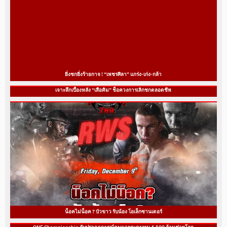
ยิ่งชกยิ่งร้ายกาจ ! “เพชรศิลา” แกร่ง-เก่ง-กล้า
เจาะลึกเบื้องหลัง “เสือคิม” ช็อควงการเลิกชกตลอดชีพ
น็อคไม่น็อค ? บัวขาว รับน้อง โอเล็กซานเดอร์