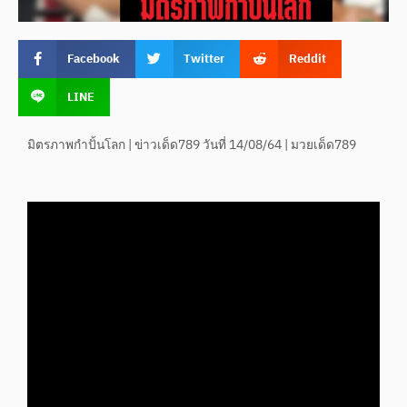
Facebook
Twitter
Reddit
LINE
มิตรภาพกำปั้นโลก | ข่าวเด็ด789 วันที่ 14/08/64 | มวยเด็ด789