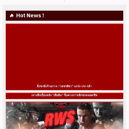
Hot News !
ยิ่งชกยิ่งร้ายกาจ ! “เพชรศิลา” แกร่ง-เก่ง-กล้า
เจาะลึกเบื้องหลัง “เสือคิม” ช็อควงการเลิกชกตลอดชีพ