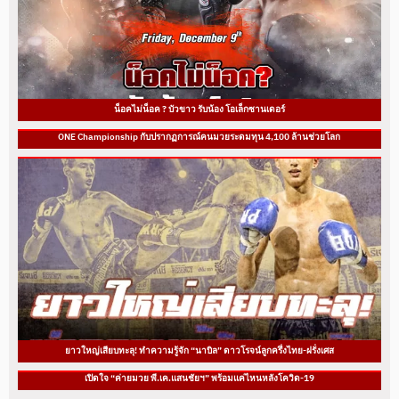
น็อคไม่น็อค ? บัวขาว รับน้อง โอเล็กซานเดอร์
ONE Championship กับปรากฏการณ์คนมวยระดมทุน 4,100 ล้านช่วยโลก
ยาวใหญ่เสียบทะลุ! ทำความรู้จัก “นาบิล” ดาวโรจน์ลูกครึ่งไทย-ฝรั่งเศส
เปิดใจ “ค่ายมวย พี.เค.แสนชัยฯ” พร้อมแค่ไหนหลังโควิด-19