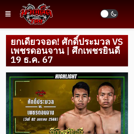
ยกเดียวจอด! ศักดิ์ประมวล VS
เพชรดอนจาน | ศึกเพชรยินดี
19 ธ.ค. 67