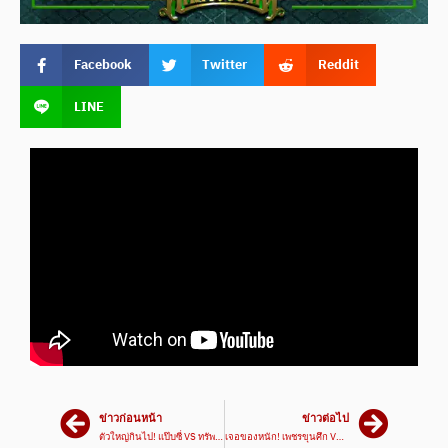
Facebook
Twitter
Reddit
LINE
ข่าวก่อนหน้า
ข่าวต่อไป
ตัวใหญ่กินไป! แป๊บซี่ VS ทรัพย์มณี | ศึกเพชรยินดี 2 ม.ค. 68
เจอของหนัก! เพชรขุนศึก VS พรานพยัคฆ์ | ศึกเพชรยินดี 19 ธ.ค. 67