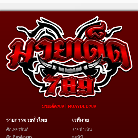
มวยเด็ด789 | MUAYDED789
รายการมวยทั่วไทย
เวทีมวย
ศึกเพชรยินดี
ราชดำเนิน
ศึกเกียรติเพชร
ลุมพินี