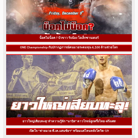
น็อคไม่น็อค ? บัวขาว รับน้อง โอเล็กซานเดอร์
ONE Championship กับปรากฏการณ์คนมวยระดมทุน 4,100 ล้านช่วยโลก
ยาวใหญ่เสียบทะลุ! ทำความรู้จัก “นาบิล” ดาวโรจน์ลูกครึ่งไทย-ฝรั่งเศส
เปิดใจ “ค่ายมวย พี.เค.แสนชัยฯ” พร้อมแค่ไหนหลังโควิด-19