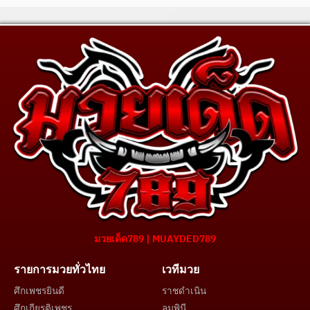
มวยเด็ด789 | MUAYDED789
รายการมวยทั่วไทย
เวทีมวย
ศึกเพชรยินดี
ราชดำเนิน
ศึกเกียรติเพชร
ลุมพินี