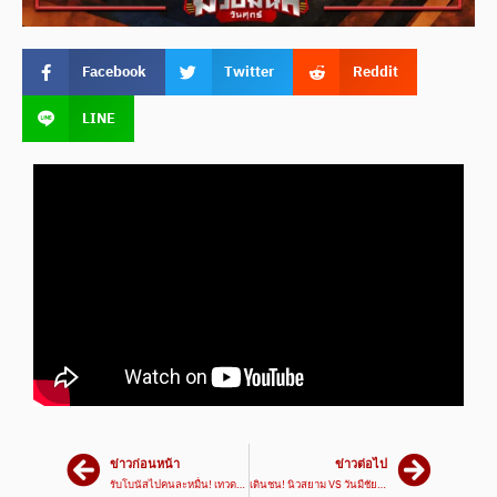
Facebook
Twitter
Reddit
LINE
ข่าวก่อนหน้า
ข่าวต่อไป
รับโบนัสไปคนละหมื่น! เทวดาเล็ก VS นพเก้า #ไฮไลท์มวย | ศึกมวยมันส์วันศุกร์ เวทีมวยรังสิต
เดินชน! นิวสยาม VS วันมีชัย | ศึกมวยมันส์สนั่นเมือง 11 มิ.ย. 67