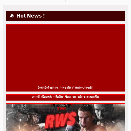
Hot News !
ยิ่งชกยิ่งร้ายกาจ ! “เพชรศิลา” แกร่ง-เก่ง-กล้า
เจาะลึกเบื้องหลัง “เสือคิม” ช็อควงการเลิกชกตลอดชีพ