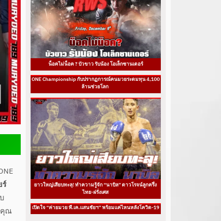
น็อคไม่น็อค ? บัวขาว รับน้อง โอเล็กซานเดอร์
ONE Championship กับปรากฏการณ์คนมวยระดมทุน 4,100
ล้านช่วยโลก
 ONE
ยร์
ยาวใหญ่เสียบทะลุ! ทำความรู้จัก “นาบิล” ดาวโรจน์ลูกครึ่ง
ไทย-ฝรั่งเศส
ับ
เปิดใจ “ค่ายมวย พี.เค.แสนชัยฯ” พร้อมแค่ไหนหลังโควิด-19
บคุณ