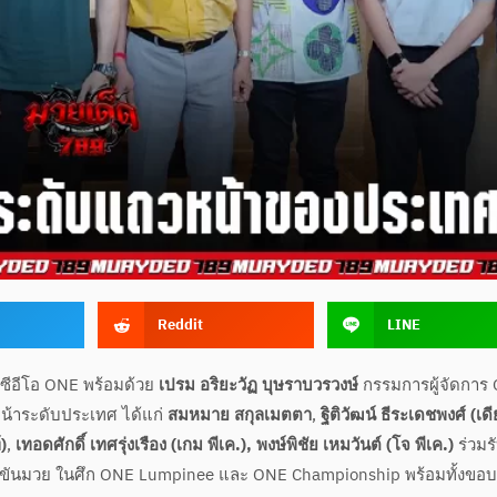
Reddit
LINE
ละซีอีโอ ONE พร้อมด้วย
เปรม อริยะวัฏ บุษราบวรวงษ์
กรรมการผู้จัดการ
น้าระดับประเทศ ได้แก่
สมหมาย สกุลเมตตา
,
ฐิติวัฒน์ ธีระเดชพงศ์ (เดี
)
,
เทอดศักดิ์ เทศรุ่งเรือง (เกม พีเค.), พงษ์พิชัย เหมวันต์ (โจ พีเค.)
ร่วมร
ขันมวย ในศึก ONE Lumpinee และ ONE Championship พร้อมทั้งขอ