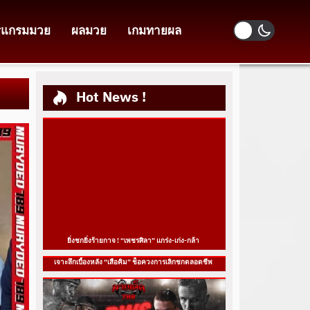
รแกรมมวย
ผลมวย
เกมทายผล
Hot News !
ยิ่งชกยิ่งร้ายกาจ ! “เพชรศิลา” แกร่ง-เก่ง-กล้า
เจาะลึกเบื้องหลัง “เสือคิม” ช็อควงการเลิกชกตลอดชีพ