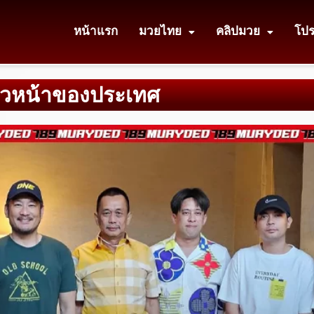
หน้าแรก
มวยไทย
คลิปมวย
โป
ถวหน้าของประเทศ