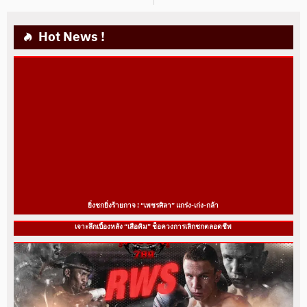
Hot News !
ยิ่งชกยิ่งร้ายกาจ ! “เพชรศิลา” แกร่ง-เก่ง-กล้า
เจาะลึกเบื้องหลัง “เสือคิม” ช็อควงการเลิกชกตลอดชีพ