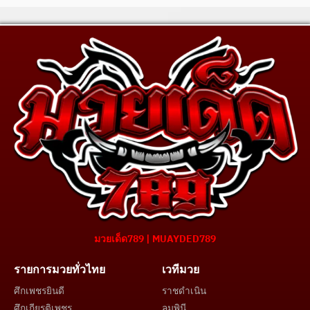
มวยเด็ด789 | MUAYDED789
รายการมวยทั่วไทย
เวทีมวย
ศึกเพชรยินดี
ราชดำเนิน
ศึกเกียรติเพชร
ลุมพินี