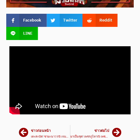
Facebook
Twitter
Reddit
LINE
ข่าวก่อนหน้า
ข่าวต่อไป
เตะสะบัด! ชามะนาว VS เจมส์ศักดิ์ #ไฮไลท์มวย | ศึกมวยมันส์วันศุกร์ เวทีมวยรังสิต
มาเป็นชุด! เพชรภูไท VS เพชรศรีธนญชัย | ศึกมวยมันส์สนั่นเมือง 30 ก.ค. 67