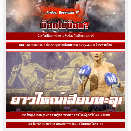
น็อคไม่น็อค ? บัวขาว รับน้อง โอเล็กซานเดอร์
ONE Championship กับปรากฏการณ์คนมวยระดมทุน 4,100 ล้านช่วยโลก
ยาวใหญ่เสียบทะลุ! ทำความรู้จัก “นาบิล” ดาวโรจน์ลูกครึ่งไทย-ฝรั่งเศส
เปิดใจ “ค่ายมวย พี.เค.แสนชัยฯ” พร้อมแค่ไหนหลังโควิด-19