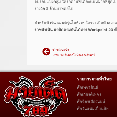
จบรอบแบ่งกลุ่ม ใครก็ตามที่ได้คะแนนมากที่สุดเป็
รางวัล 3 ล้านบาทต่อไป
สำหรับทัวร์นาเมนต์รุ่นไลท์เวท ใครจะเปิดตัวสว
ราชดำเนิน มาติดตามกันได้ทาง Workpoint 23 ตั้
ข่าวก่อนหน้า
RWSประเดิมแจกโบนัสแต่ละสัปดาห์
รายการมวยทั่วไทย
ศึกเพชรยินดี
ศึกเกียรติเพชร
ศึกจิตรเมืองนนท์
ศึกวันแชมเปี้ยนชิพ