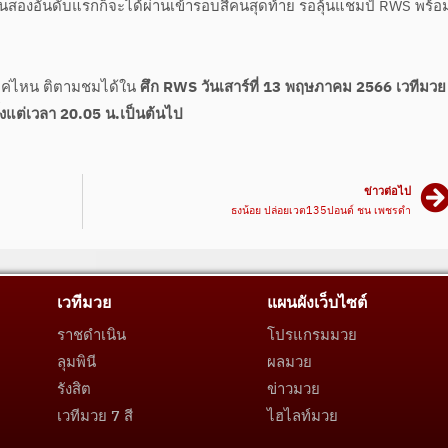
นสองอันดับแรกก็จะได้ผ่านเข้ารอบสี่คนสุดท้าย รอลุ้นแชมป์ RWS พร้อม
ยแค่ไหน ติตามชมได้ใน
ศึก RWS วันเสาร์ที่ 13 พฤษภาคม 2566 เวทีมวย
งแต่เวลา 20.05 น.เป็นต้นไป
ข่าวต่อไป
ธงน้อย ปล่อยเวต135ปอนด์ ชน เพชรดำ
เวทีมวย
แผนผังเว็บไซต์
ราชดำเนิน
โปรแกรมมวย
ลุมพินี
ผลมวย
รังสิต
ข่าวมวย
เวทีมวย 7 สี
ไฮไลท์มวย