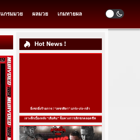
รแกรมมวย
ผลมวย
เกมทายผล
Hot News !
ยิ่งชกยิ่งร้ายกาจ ! “เพชรศิลา” แกร่ง-เก่ง-กล้า
เจาะลึกเบื้องหลัง “เสือคิม” ช็อควงการเลิกชกตลอดชีพ