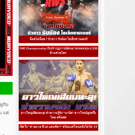
น็อคไม่น็อค ? บัวขาว รับน้อง โอเล็กซานเดอร์
ONE Championship กับปรากฏการณ์คนมวยระดมทุน 4,100
ล้านช่วยโลก
ู่กับ
ม แต่
ยาวใหญ่เสียบทะลุ! ทำความรู้จัก “นาบิล” ดาวโรจน์ลูกครึ่ง
ไทย-ฝรั่งเศส
เปิดใจ “ค่ายมวย พี.เค.แสนชัยฯ” พร้อมแค่ไหนหลังโควิด-19