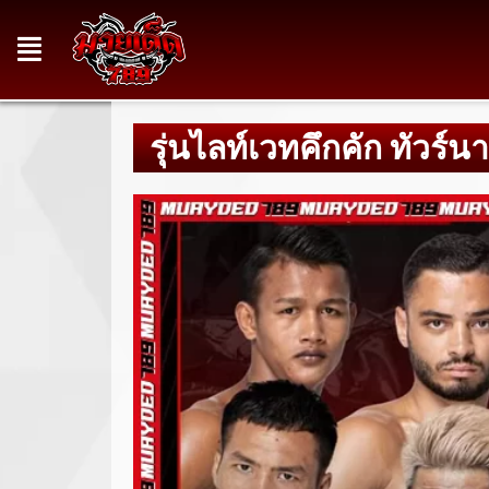
รุ่นไลท์เวทคึกคัก ทัวร์