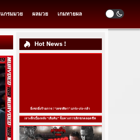
รแกรมมวย
ผลมวย
เกมทายผล
Hot News !
ยิ่งชกยิ่งร้ายกาจ ! “เพชรศิลา” แกร่ง-เก่ง-กล้า
เจาะลึกเบื้องหลัง “เสือคิม” ช็อควงการเลิกชกตลอดชีพ