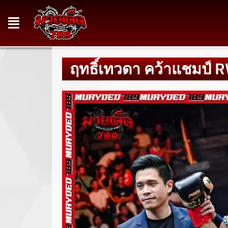
ฤทธิ์เทวดา คว้าแชมป์ R