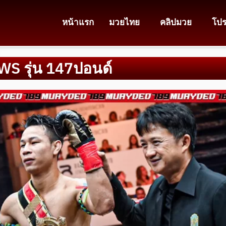
หน้าแรก
มวยไทย
คลิปมวย
โป
WS รุ่น 147ปอนด์