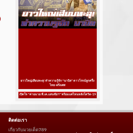
ยาวใหญ่เสียบทะลุ! ทำความรู้จัก “นาบิล” ดาวโรจน์ลูกครึ่ง
ไทย-ฝรั่งเศส
เปิดใจ “ค่ายมวย พี.เค.แสนชัยฯ” พร้อมแค่ไหนหลังโควิด-19
ติดต่อเรา
เกี่ยวกับมวยเด็ด789