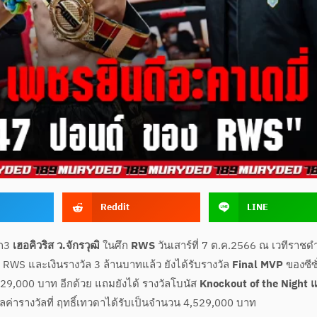
Reddit
LINE
ยก3
เฮอคิวริส ว.จักรวุฒิ
ในศึก
RWS
วันเสาร์ที่ 7 ต.ค.2566 ณ เวทีราชด
RWS และเงินรางวัล 3 ล้านบาทแล้ว ยังได้รับรางวัล
Final MVP
ของซีซั่
29,000 บาท อีกด้วย แถมยังได้ รางวัลโบนัส
Knockout of the Night 
ลค่ารางวัลที่ ฤทธิ์เทวดาได้รับเป็นจำนวน 4,529,000 บาท