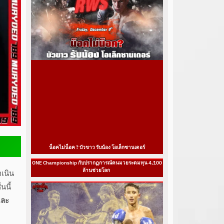
น็อคไม่น็อค ? บัวขาว รับน้อง โอเล็กซานเดอร์
ONE Championship กับปรากฏการณ์คนมวยระดมทุน 4,100
ล้านช่วยโลก
ำเนิน
นนี้
และ