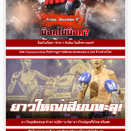
น็อคไม่น็อค ? บัวขาว รับน้อง โอเล็กซานเดอร์
ONE Championship กับปรากฏการณ์คนมวยระดมทุน 4,100 ล้านช่วยโลก
ยาวใหญ่เสียบทะลุ! ทำความรู้จัก “นาบิล” ดาวโรจน์ลูกครึ่งไทย-ฝรั่งเศส