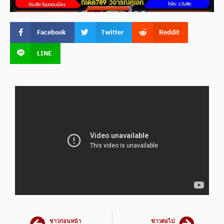
Facebook
Twitter
Reddit
LINE
ข่าวก่อนหน้า
ข่าวต่อไป