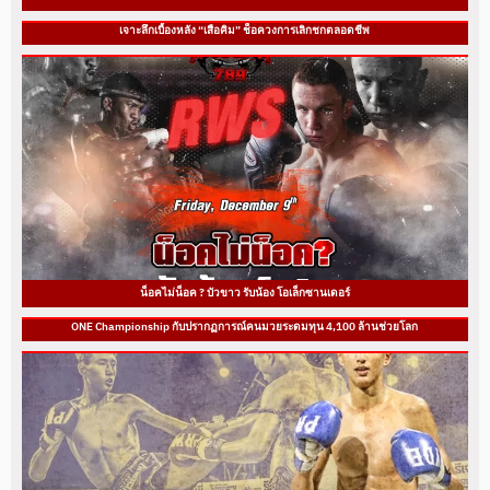
เจาะลึกเบื้องหลัง “เสือคิม” ช็อควงการเลิกชกตลอดชีพ
น็อคไม่น็อค ? บัวขาว รับน้อง โอเล็กซานเดอร์
ONE Championship กับปรากฏการณ์คนมวยระดมทุน 4,100 ล้านช่วยโลก