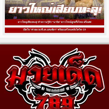
ยาวใหญ่เสียบทะลุ! ทำความรู้จัก “นาบิล” ดาวโรจน์ลูกครึ่งไทย-ฝรั่งเศส
เปิดใจ “ค่ายมวย พี.เค.แสนชัยฯ” พร้อมแค่ไหนหลังโควิด-19