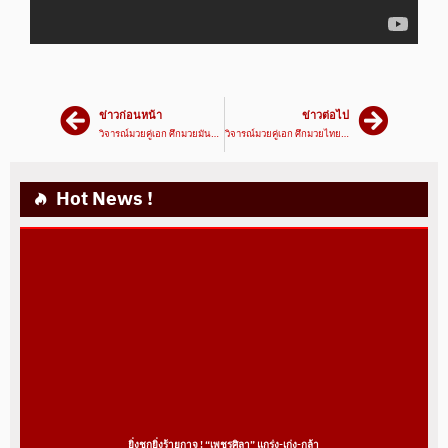
ข่าวก่อนหน้า
ข่าวต่อไป
วิจารณ์มวยคู่เอก ศึกมวยมันส์วันศุกร์ ชูเจริญ VS เพชรพนมรุ้ง | 15/10/64 | มวยเด็ด789
วิจารณ์มวยคู่เอก ศึกมวยไทย7สี เฟอรารี่ VS ตะเภาแก้ว | 17/10/64 | มวยเด็ด789
Hot News !
ยิ่งชกยิ่งร้ายกาจ ! “เพชรศิลา” แกร่ง-เก่ง-กล้า