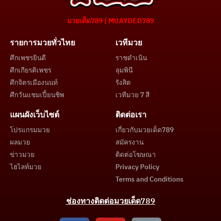
มวยเด็ด789 | MUAYDED789
รายการมวยทั่วไทย
เวทีมวย
ศึกเพชรยินดี
ราชดำเนิน
ศึกเกียรติเพชร
ลุมพินี
ศึกจิตรเมืองนนท์
รังสิต
ศึกวันแชมเปี้ยนชิพ
เวทีมวย 7 สี
แผนผังเว็บไซต์
ติดต่อเรา
โปรแกรมมวย
เกี่ยวกับมวยเด็ด789
ผลมวย
สมัครงาน
ข่าวมวย
ติดต่อโฆษณา
ไฮไลท์มวย
Privacy Policy
Terms and Conditions
ช่องทางติดต่อมวยเด็ด789