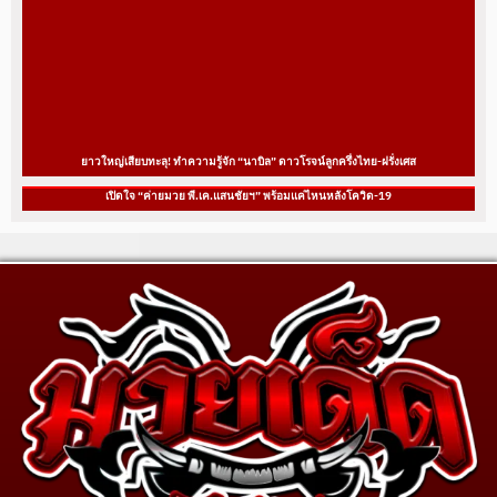
ยาวใหญ่เสียบทะลุ! ทำความรู้จัก “นาบิล” ดาวโรจน์ลูกครึ่งไทย-ฝรั่งเศส
เปิดใจ “ค่ายมวย พี.เค.แสนชัยฯ” พร้อมแค่ไหนหลังโควิด-19