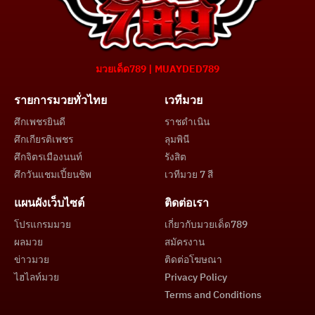
มวยเด็ด789 | MUAYDED789
รายการมวยทั่วไทย
เวทีมวย
ศึกเพชรยินดี
ราชดำเนิน
ศึกเกียรติเพชร
ลุมพินี
ศึกจิตรเมืองนนท์
รังสิต
ศึกวันแชมเปี้ยนชิพ
เวทีมวย 7 สี
แผนผังเว็บไซต์
ติดต่อเรา
โปรแกรมมวย
เกี่ยวกับมวยเด็ด789
ผลมวย
สมัครงาน
ข่าวมวย
ติดต่อโฆษณา
ไฮไลท์มวย
Privacy Policy
Terms and Conditions