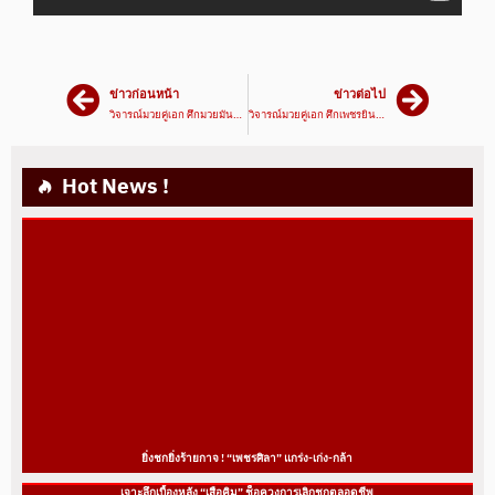
ข่าวก่อนหน้า
ข่าวต่อไป
วิจารณ์มวยคู่เอก ศึกมวยมันส์วันศุกร์ ทักษิณเล็ก VS หรั่งขาว | 22/10/64 | มวยเด็ด789
วิจารณ์มวยคู่เอก ศึกเพชรยินดี นาบิล VS ทายาท | 28/10/64 | มวยเด็ด789
Hot News !
ยิ่งชกยิ่งร้ายกาจ ! “เพชรศิลา” แกร่ง-เก่ง-กล้า
เจาะลึกเบื้องหลัง “เสือคิม” ช็อควงการเลิกชกตลอดชีพ