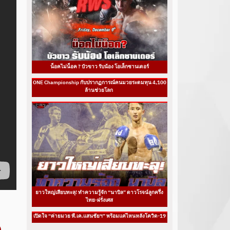
น็อคไม่น็อค ? บัวขาว รับน้อง โอเล็กซานเดอร์
ONE Championship กับปรากฏการณ์คนมวยระดมทุน 4,100
ล้านช่วยโลก
ยาวใหญ่เสียบทะลุ! ทำความรู้จัก “นาบิล” ดาวโรจน์ลูกครึ่ง
ไทย-ฝรั่งเศส
เปิดใจ “ค่ายมวย พี.เค.แสนชัยฯ” พร้อมแค่ไหนหลังโควิด-19