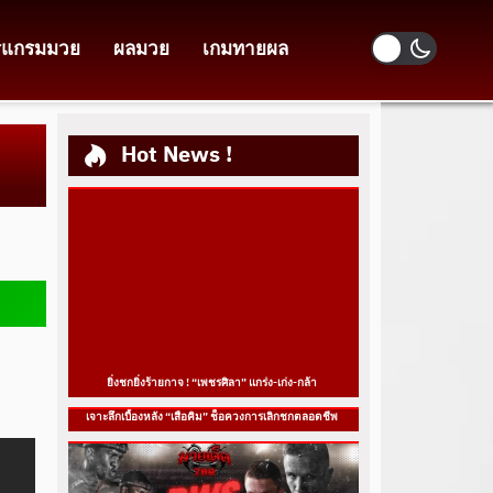
รแกรมมวย
ผลมวย
เกมทายผล
Hot News !
ยิ่งชกยิ่งร้ายกาจ ! “เพชรศิลา” แกร่ง-เก่ง-กล้า
เจาะลึกเบื้องหลัง “เสือคิม” ช็อควงการเลิกชกตลอดชีพ