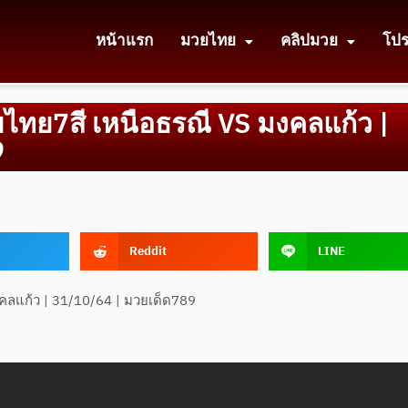
หน้าแรก
มวยไทย
คลิปมวย
โป
ยไทย7สี เหนือธรณี VS มงคลแก้ว |
9
Reddit
LINE
งคลแก้ว | 31/10/64 | มวยเด็ด789