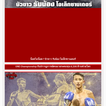
น็อคไม่น็อค ? บัวขาว รับน้อง โอเล็กซานเดอร์
ONE Championship กับปรากฏการณ์คนมวยระดมทุน 4,100 ล้านช่วยโลก