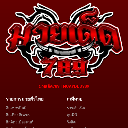
มวยเด็ด789 | MUAYDED789
รายการมวยทั่วไทย
เวทีมวย
ศึกเพชรยินดี
ราชดำเนิน
ศึกเกียรติเพชร
ลุมพินี
ศึกจิตรเมืองนนท์
รังสิต