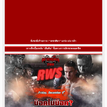
ยิ่งชกยิ่งร้ายกาจ ! “เพชรศิลา” แกร่ง-เก่ง-กล้า
เจาะลึกเบื้องหลัง “เสือคิม” ช็อควงการเลิกชกตลอดชีพ