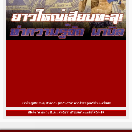
ยาวใหญ่เสียบทะลุ! ทำความรู้จัก “นาบิล” ดาวโรจน์ลูกครึ่งไทย-ฝรั่งเศส
เปิดใจ “ค่ายมวย พี.เค.แสนชัยฯ” พร้อมแค่ไหนหลังโควิด-19