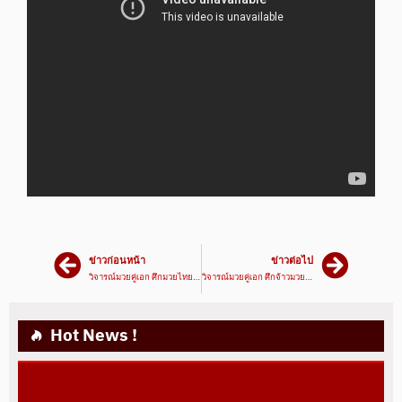
ข่าวก่อนหน้า
ข่าวต่อไป
วิจารณ์มวยคู่เอก ศึกมวยไทย7สี เพชรดำ VS มหามงคล | 18/04/64 | มวยเด็ด789
วิจารณ์มวยคู่เอก ศึกจ้าวมวยไทย ธงสยาม VS ชาติพยัคฆ์ | 26/06/64 | มวยเด็ด789
Hot News !