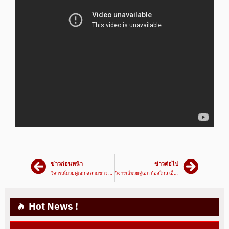
ข่าวก่อนหน้า
ข่าวต่อไป
วิจารณ์มวยคู่เอก ฉลามขาว พี.เคแสนชัยฯ VS นาวาเอก ศิษย์เชฟบุญธรรม | 18/06/65 | มวยเด็ด789
วิจารณ์มวยคู่เอก ก้องไกล เอ็นนี่มวยไทย VS กุหลาบดำ สจ.เปี๊ยกอุทัย | 20/06/65 | มวยเด็ด789
Hot News !