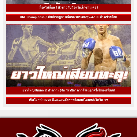
น็อคไม่น็อค ? บัวขาว รับน้อง โอเล็กซานเดอร์
ONE Championship กับปรากฏการณ์คนมวยระดมทุน 4,100 ล้านช่วยโลก
ยาวใหญ่เสียบทะลุ! ทำความรู้จัก “นาบิล” ดาวโรจน์ลูกครึ่งไทย-ฝรั่งเศส
เปิดใจ “ค่ายมวย พี.เค.แสนชัยฯ” พร้อมแค่ไหนหลังโควิด-19