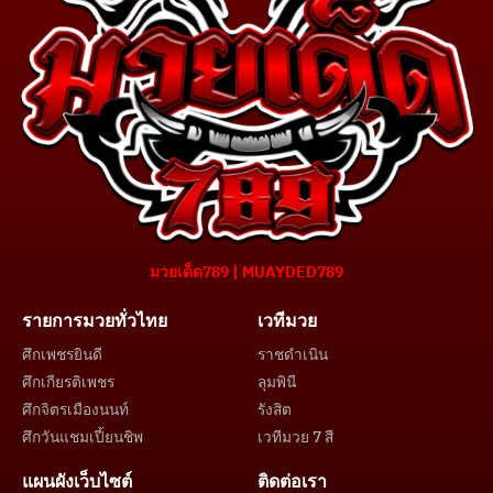
มวยเด็ด789 | MUAYDED789
รายการมวยทั่วไทย
เวทีมวย
ศึกเพชรยินดี
ราชดำเนิน
ศึกเกียรติเพชร
ลุมพินี
ศึกจิตรเมืองนนท์
รังสิต
ศึกวันแชมเปี้ยนชิพ
เวทีมวย 7 สี
แผนผังเว็บไซต์
ติดต่อเรา