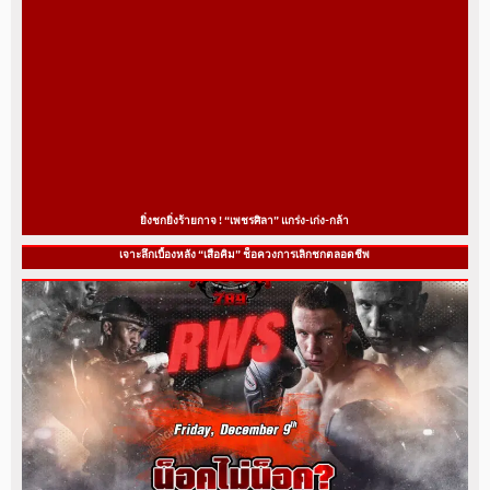
ยิ่งชกยิ่งร้ายกาจ ! “เพชรศิลา” แกร่ง-เก่ง-กล้า
เจาะลึกเบื้องหลัง “เสือคิม” ช็อควงการเลิกชกตลอดชีพ