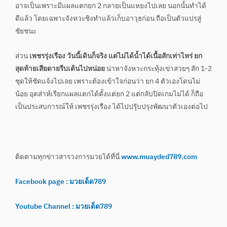
อาจเป็นเพราะมีแผลแตกยก 2 กลายเป็นแหยงไปเลย นอกนั้นทำได้
ดีแล้ว โดยเฉพาะจังหวะชิงทำแล้วเก็บอาวุธก่อน ถือเป็นตัวแปรสู่
ชัยชนะ
ส่วน
เพชรรุ่งเรือง วันนี้เดินก็จริง แต่ไม่ได้น้ำได้เนื้อสักเท่าไหร่
ยก
สุดท้ายเสียดายรีบเต้นไปหน่อย
น่าหาจังหวะกระทุ้งเข่าสวยๆ สัก 1-2
ชุดให้ชัดแจ้งไปเลย เพราะต้องเข้าใจก่อนว่า ยก 4 ตัวเองโดนไม่
น้อย อุตส่าห์เรียกแผลแตกได้ตั้งแต่ยก 2 แต่กลับปิดเกมไม่ได้ ก็ถือ
เป็นประสบการณ์ให้ เพชรรุ่งเรือง ได้ไปปรุับปรุงพัฒนาตัวเองต่อไป
ติดตามทุกข่าวสารวงการมวยได้ที่นี่
www.muayded789.com
Facebook page : มวยเด็ด789
Youtube Channel : มวยเด็ด789