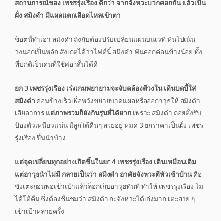
สถานการณ์ของ เพชรรุ่งเรือง ดีกว่า จากจังหวะบวกศอกกัน แล้วเป็น
ฝั่ง สมิงดำ มีแผลแตกเลือดไหลเข้าตา
ช็อตนี้ทำเอา สมิงดำ ถึงกับต้องปรับเปลี่ยนแผนบนเวที หันไปเน้น
วงนอกเป็นหลัก สังเกตได้ว่าไฟต์นี้ สมิงดำ ฟันศอกค่อนข้างน้อย ทั้ง
ที่ปกติเป็นคนที่ใช้ศอกสั้นได้ดี
ยก 3 เพชรรุ่งเรือง เร่งเกมพยายามจะจับคล้องตีวงใน เดินบดบี้ใส่
สมิงดำ
ค่อนข้างเร็วเพื่อหวังขยายบาดแผลหรือออกาวุธให้ สมิงดำ
เสียอาการ
แต่ภาพรวมก็ยังกินรุ่นพี่ได้ยาก
เพราะ สมิงดำ ถอยตั้งรับ
ป้องตัวเหนียวแน่น มีลูกโต้คืนๆ สวยอยู่ หมด 3 ยกราคาเป็นฝั่ง เพชร
รุ่งเรือง ขึ้นนำบ้าง
แต่จุดเปลี่ยนทุกอย่างเกิดขึ้นในยก 4 เพชรรุ่งเรือง เดินเหมือนเดิม
แต่อาวุธนำไม่มี กลายเป็นว่า สมิงดำ อาศัยจังหวะตีหัวเข้าบ้าน
คือ
ชิงเตะก่อนพอเข้าเป้าแล้วล็อกเก็บอาวุธทันที ทำให้ เพชรรุ่งเรือง ไม่
ได้โต้คืน ซึ่งต้องชื่นชมว่า สมิงดำ กะจังหวะได้เก่งมาก เตะสวย ๆ
เข้าเป้าหลายครั้ง