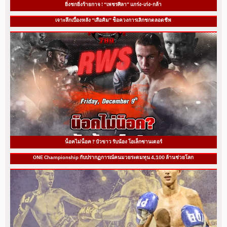
ยิ่งชกยิ่งร้ายกาจ ! “เพชรศิลา” แกร่ง-เก่ง-กล้า
เจาะลึกเบื้องหลัง “เสือคิม” ช็อควงการเลิกชกตลอดชีพ
น็อคไม่น็อค ? บัวขาว รับน้อง โอเล็กซานเดอร์
ONE Championship กับปรากฏการณ์คนมวยระดมทุน 4,100 ล้านช่วยโลก