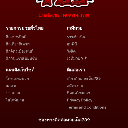
มวยเด็ด789 | MUAYDED789
รายการมวยทั่วไทย
เวทีมวย
ศึกเพชรยินดี
ราชดำเนิน
ศึกเกียรติเพชร
ลุมพินี
ศึกจิตรเมืองนนท์
รังสิต
ศึกวันแชมเปี้ยนชิพ
เวทีมวย 7 สี
แผนผังเว็บไซต์
ติดต่อเรา
โปรแกรมมวย
เกี่ยวกับมวยเด็ด789
ผลมวย
สมัครงาน
ข่าวมวย
ติดต่อโฆษณา
ไฮไลท์มวย
Privacy Policy
Terms and Conditions
ช่องทางติดต่อมวยเด็ด789