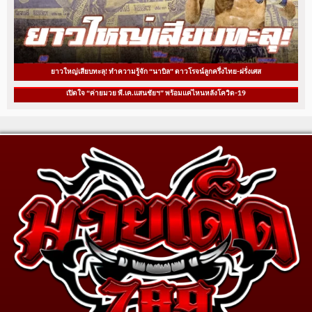
ยาวใหญ่เสียบทะลุ! ทำความรู้จัก “นาบิล” ดาวโรจน์ลูกครึ่งไทย-ฝรั่งเศส
เปิดใจ “ค่ายมวย พี.เค.แสนชัยฯ” พร้อมแค่ไหนหลังโควิด-19