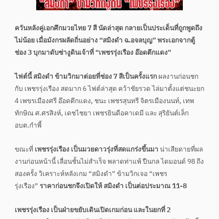
ควันหลังคู่เอกศึกมวยไทย 7 สี นัดล่าสุด
กลายเป็นประเด็นที่ถูกพูดถึง
ไม่น้อย เมื่อมังกรผลัดถิ่นอย่าง “สมิงดำ ฉ.อจลบุญ” พระเอกจากตู้
ช่อง 3 บุกมาดับซ่างูดินเจ้าที่ “เพชรรุ่งเรือง อ๊อดตึกแดง”
ไฟต์นี้ สมิงดำ ข้ามวิกมาต่อยที่ช่อง 7 สีเป็นครั้งแรก
ผลงานก่อนชก
กับ เพชรรุ่งเรือง สดมาก 6 ไฟต์ล่าสุด คว้าชัยรวด ไล่มาตั้งแต่ชนะยก
4 เพขรเมืองศรี อ๊อดตึกแดง, ชนะ เพชรสุนทรี จิตรเมืองนนท์, เทพ
ทักษิณ ศ.ศรสิงห์, เดชไชยา เพชรยินดีอคาเดมี และ สุริยันต์เล็ก
อบต.กำพี้
ขณะที่
เพชรรุ่งเรือง เป็นมวยดาวรุ่งที่สดแกร่งขึ้นมา
น่าเสียดายที่ผล
งานก่อนหน้านี้ เลื่อนชั้นไม่สำเร็จ พลาดท่าแพ้ ปืนกล ไดมอนด์ 98 ถึง
สองครั้ง วิเคราะห์หลังเกม “สมิงดำ” ข้ามวิกเจอ “เพชร
รุ่งเรือง”
ราคาก่อนชกจึงเปิดให้ สมิงดำ เป็นต่อประมาณ 11-8
เพชรรุ่งเรือง เป็นฝ่ายขยับเดินเปิดเกมก่อน และในยกที่ 2