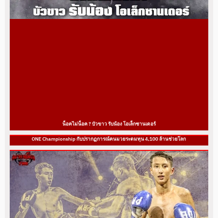
น็อคไม่น็อค ? บัวขาว รับน้อง โอเล็กซานเดอร์
ONE Championship กับปรากฏการณ์คนมวยระดมทุน 4,100 ล้านช่วยโลก