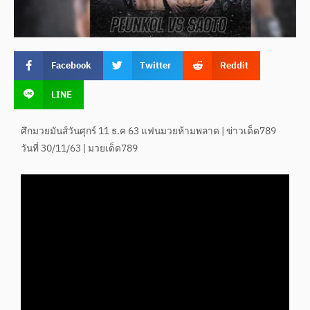
Facebook
Twitter
Reddit
LINE
ศึกมวย​มันส์​วัน​ศุกร์​ 11​ ธ.ค ​63​ แฟนมวย​ห้ามพลาด​ | ข่าวเด็ด789
วันที่ 30/11/63 | มวยเด็ด789