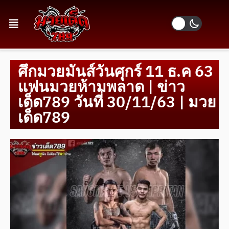
ศึกมวย​มันส์​วัน​ศุกร์​ 11​ ธ.ค ​63​
แฟนมวย​ห้ามพลาด​ | ข่าว
เด็ด789 วันที่ 30/11/63 | มวย
เด็ด789