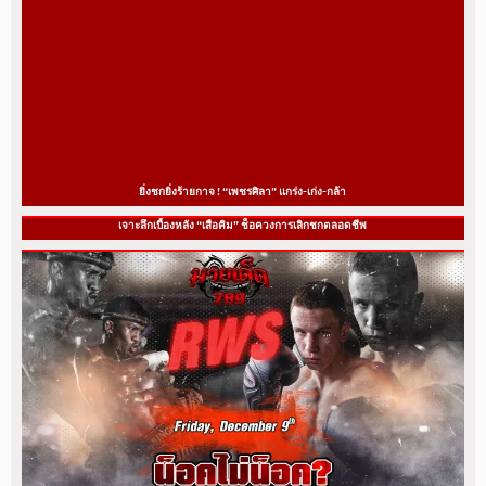
ยิ่งชกยิ่งร้ายกาจ ! “เพชรศิลา” แกร่ง-เก่ง-กล้า
เจาะลึกเบื้องหลัง “เสือคิม” ช็อควงการเลิกชกตลอดชีพ