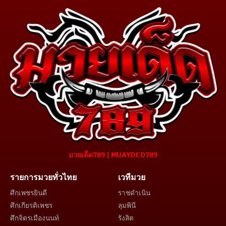
มวยเด็ด789 | MUAYDED789
รายการมวยทั่วไทย
เวทีมวย
ศึกเพชรยินดี
ราชดำเนิน
ศึกเกียรติเพชร
ลุมพินี
ศึกจิตรเมืองนนท์
รังสิต