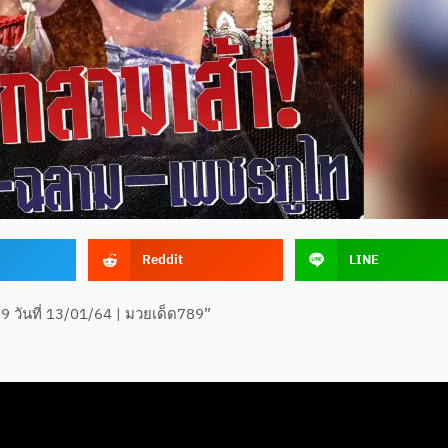
Reddit
LINE
9 วันที่ 13/01/64 | มวยเด็ด789”