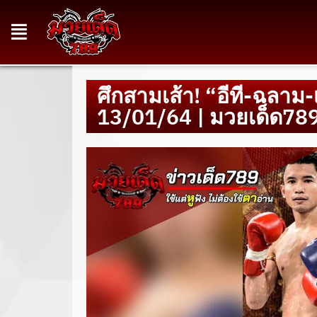
ศึกสามเส้า! “อีที-ฉลาม-
13/01/64 | มวยเด็ด78