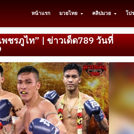
หน้าแรก
มวยไทย
คลิปมวย
โป
เพชรภูไท” | ข่าวเด็ด789 วันที่
9