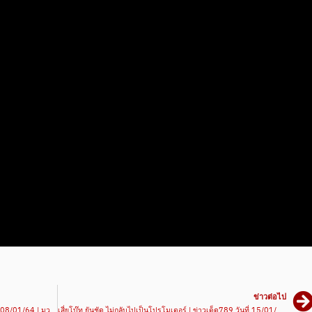
ข่าวต่อไป
แฟนมวยอดใจรออย่าไปเชื่อข่าวลือ | ข่าวเด็ด789 วันที่ 08/01/64 | มวยเด็ด789
เสี่ยโบ๊ท ยันชัด ไม่กลับไปเป็นโปรโมเตอร์ | ข่าวเด็ด789 วันที่ 15/01/64 | มวยเด็ด789