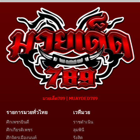
มวยเด็ด789 | MUAYDED789
รายการมวยทั่วไทย
เวทีมวย
ศึกเพชรยินดี
ราชดำเนิน
ศึกเกียรติเพชร
ลุมพินี
ศึกจิตรเมืองนนท์
รังสิต