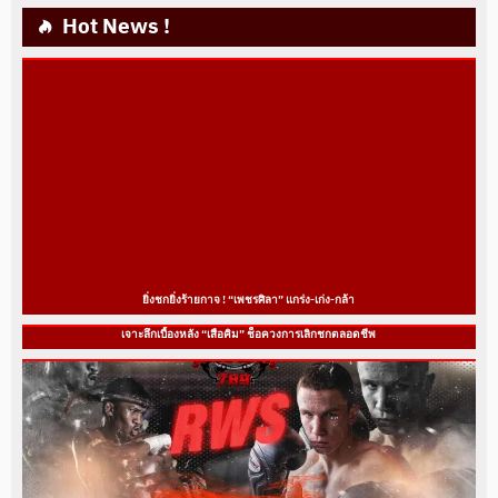
Hot News !
ยิ่งชกยิ่งร้ายกาจ ! “เพชรศิลา” แกร่ง-เก่ง-กล้า
เจาะลึกเบื้องหลัง “เสือคิม” ช็อควงการเลิกชกตลอดชีพ