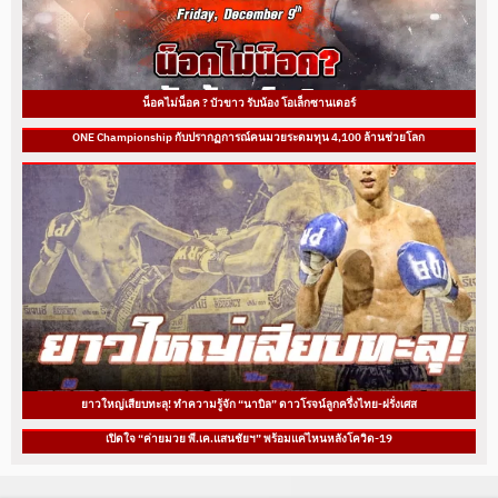
น็อคไม่น็อค ? บัวขาว รับน้อง โอเล็กซานเดอร์
ONE Championship กับปรากฏการณ์คนมวยระดมทุน 4,100 ล้านช่วยโลก
ยาวใหญ่เสียบทะลุ! ทำความรู้จัก “นาบิล” ดาวโรจน์ลูกครึ่งไทย-ฝรั่งเศส
เปิดใจ “ค่ายมวย พี.เค.แสนชัยฯ” พร้อมแค่ไหนหลังโควิด-19