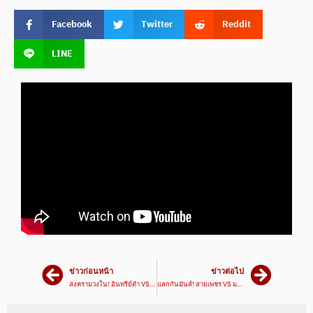
Facebook
Twitter
Reddit
LINE
ข่าวก่อนหน้า
ข่าวต่อไป
สงครามวงใน! อินทรีย์ดำ VS นพเก้า #ไฮไลท์มวย | ศึกมวยมันส์วันศุกร์ เวทีมวยรังสิต
แลกกันมันส์! สายเพชร VS มาลัยทอง | ศึกเพชรยินดี 1 ก.พ. 67