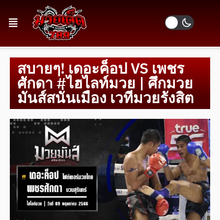
สบายๆ! เดอะค็อป VS เพชร
ศักดา #ไฮไลท์มวย | ศึกมวย
มันส์สนั่นเมือง เวทีมวยรังสิต