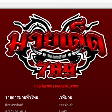
มวยเด็ด789 | MUAYDED789
รายการมวยทั่วไทย
เวทีมวย
ศึกเพชรยินดี
ราชดำเนิน
ศึกเกียรติเพชร
ลุมพินี