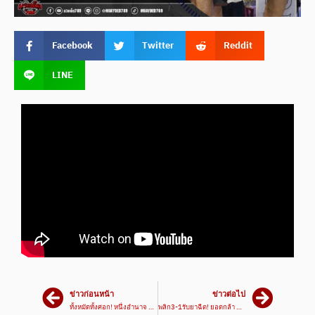
Facebook
Twitter
Reddit
LINE
ข่าวก่อนหน้า
ข่าวต่อไป
ทั้งหมัดทั้งศอก! หนึ่งอำนาจ VS ลูกกรอกเพชร #ไฮไลท์มวย | ศึกมวยมันส์สนั่นเมือง เวทีมวยรังสิต
พลิก3-1รับยาฉีด! ยอดกล้า VS เพชรอนุวัฒน์ #ไฮไลท์มวย | ศึกมวยมันส์สนั่นเมือง เวทีมวยรังสิต