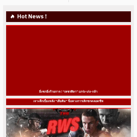
Hot News !
ยิ่งชกยิ่งร้ายกาจ ! “เพชรศิลา” แกร่ง-เก่ง-กล้า
เจาะลึกเบื้องหลัง “เสือคิม” ช็อควงการเลิกชกตลอดชีพ