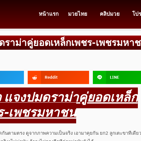
หน้าแรก
มวยไทย
คลิปมวย
โป
มดราม่าคู่ยอดเหล็กเพชร-เพชรมหา
Reddit
LINE
ว แจงปมดราม่าคู่ยอดเหล็ก
ร-เพชรมหาชน
ดกันตามตรง ดูจากภาพความเป็นจริง เอามาคุยกัน ยก2 ลูกเตะขาทีเดียว