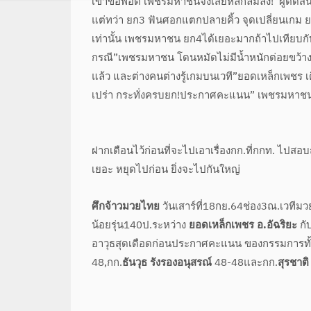
เข้าข้อพอดี เพชรมหาชนจึงเสียหลักล้มลง! ผู้ตัดสิน
แต่ทว่า ยก3 ฟันศอกแตกปลายคิ้ว จุดเปลี่ยนเกม
เท่านั้น เพชรมหาชน ยก4ได้เยอะมากถ้าไปเทียบกับ
กรณี”เพชรมหาชน โดนหมัดไม่มีน้ำหนักต่อยขว้าง
แล้ว และต่างคนต่างรู้เกมบนเวที”ยอดเหล็กเพชร เ
เปร่า กระทั่งครบยก!ประกาศคะแนน” เพชรมหาชน
ฝากเตือนไว้ก่อนที่จะไปเอาเรื่องกก.ที่กกท. ไป
เยอะ หยุดไปก่อน ยิ่งจะไปกันใหญ่
ศึกจ้าวมวยไทย
วันเสาร์ที่18กย.64ช่อง3ณ.เวทีมว
น้อยรุ่น140ป.ระหว่าง
ยอดเหล็กเพชร อ.อัฉริยะ
กับ
อาวุธสุดเดือดก่อนประกาศคะแนน ของกรรมการทั้
48,กก.
ธันวุธ รังรองอนุสรณ์
48-48และกก.
สุรชาต