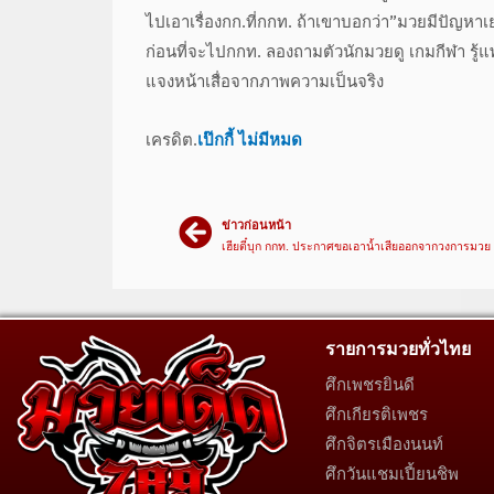
ไปเอาเรื่องกก.ที่กกท. ถ้าเขาบอกว่า”มวยมีปัญ
ก่อนที่จะไปกกท. ลองถามตัวนักมวยดู เกมกีฬา รู้แ
แจงหน้าเสื่อจากภาพความเป็นจริง
เครดิต.
เป๊กกี้ ไม่มีหมด
ข่าวก่อนหน้า
เฮียตี๋บุก กกท. ประกาศขอเอาน้ำเสียออกจากวงการมวย
รายการมวยทั่วไทย
ศึกเพชรยินดี
ศึกเกียรติเพชร
ศึกจิตรเมืองนนท์
ศึกวันแชมเปี้ยนชิพ