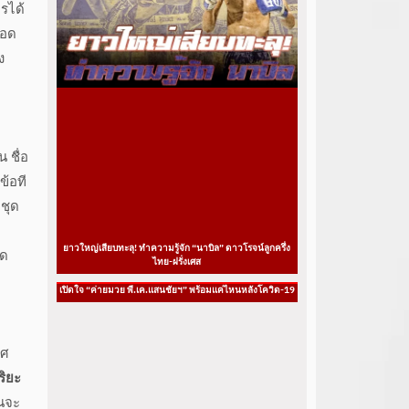
รได้
ยอด
ง
 ชื่อ
ข้อที
ธชุด
ยาวใหญ่เสียบทะลุ! ทำความรู้จัก “นาบิล” ดาวโรจน์ลูกครึ่ง
อด
ไทย-ฝรั่งเศส
เปิดใจ “ค่ายมวย พี.เค.แสนชัยฯ” พร้อมแค่ไหนหลังโควิด-19
าศ
ริยะ
้นจะ