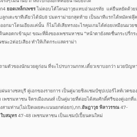
จริงๆไม่น่านับ ถ้าลงไปกองอีกทีค่อยน่านับยังได้
 ยก4
ยอดเหล็กเพชร
ไม่ตอบโต้โดนอาวุธแทบอ่วมอรทัย แค่ยืนหยัดด้วยห
ลูกเตะขาทีเดียวได้นับ8 ปมดราม่ายกสุดท้าย เป็นนาทีแรกได้หมัดฟลุ๊ค
ออกมาโดนเอียงแค่นั้น ก็ไม่ได้เสียทรงอะไรคุมเกมได้ต่อยเหมือนมวย
ดินคอตกเข้ามุม! ขณะที่ฝั่งของเพชรมหาชน “หน้าตายังสดชื่นกระปรี่กร
ชนะ2ต่อ1เสียง ทำให้เกิดกระแสดราม่า
สอบถามตัวของนักมวยดูก่อน ที่จะไปรบกวนกกท.เดี๋ยวเขาบอกว่า มวยปัญห
ยฝนจางชลบุรี คู่เอกของรายการ เป็นคู่มวยชิงแชมป์ซุปเปอร์ไลท์เวตขอ
 เพชรมหาชน จิตรเมืองนนท์ เป็นคู่มวยที่ต่อยได้สมศักดิ์ศรีของคู่เอกที่
งสามท่าน(ไม่เปิดเผยคะแนนยกต่อยก),กก.
อัษฎาวุธ พิลาวรรณ
47-
ิ ใบสมุทร
47-48 เพชรมหาชน เป็นแชมป์เปี้ยนคนใหม่