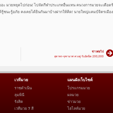
หาเยอะ มวยหยุดไปก่อน! ไปจัดกีฬาประเภทอื่นแทน คนวงการมวยจะเดือดร
พ้รู้ชนะรู้อภัย คงเคยได้ยินกันมาบ้างฝากให้คิด! นายใหญ่แคมป์จิตรเมือ
ข่าวต่อไป
สุดาพร-จุฑามาศ ควงคู่ รับอัดฉีด 200,000
เวทีมวย
แผนผังเว็บไซต์
ราชดำเนิน
โปรแกรมมวย
ลุมพินี
ผลมวย
รังสิต
ข่าวมวย
เวทีมวย 7 สี
ไฮไลท์มวย