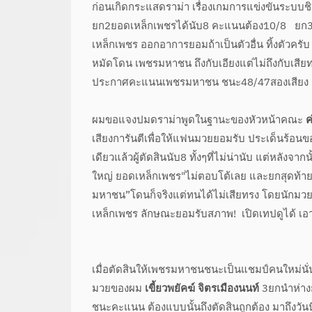
ก่อนเกิดกระแสดราม่า เรื่องเกมการแข่งขันระบบช
ยก2ยอดเหล็กเพชรได้นับ8 คะแนนต้อง10/8 ยก3
เหล็กเพชร ออกอาการยอมถ้าเป็นตัวอื่น ทิ้งตัว
หมัดโดน เพชรมหาชน ถึงกับเอียงแต่ไม่ถึงกับเสี
ประกาศคะแนนเพชรมหาชน ชนะ48/47สองเสียง แ
ผมขอแจงปมดราม่าพูดในฐานะของหัวหน้าคณะ
ค
เสียงการันตีเพื่อให้แฟนมวยยอมรับ ประเด็นร้อนของ
เดียวแล้วผู้ตัดสินนับ8 ทั้งๆที่ไม่น่านับ แต่หลัง
ใหญ่ ยอดเหล็กเพชร"ไม่ตอบโต้เลย และยกสุดท้ายท
มหาชน”โดนก็จริงแต่ทนได้ไม่เสียทรง โดยนักมวยทั้ง
เหล็กเพชร ลักษณะยอมรับสภาพ! เปิดเทปดูได้ เอ
เมื่อตัดสินให้เพชรมหาชนชนะเป็นแชมป์คนใหม่นั่น
มวยของผม
เขี้ยวพยัคฆ์ จิตรเมืองนนท์
3ยกนำห่าง
ชนะคะแนน ต้องแบบนั้นถึงตัดสินถูกต้อง มาถึงวัน