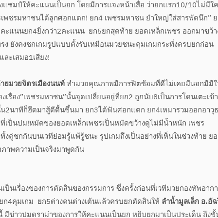
ิงแชมป์ให้คะแนนเป็นยก โดยมีการแจงหน้าเสื่อ ว่ายกแรก10/10ไม่มีใค
เพชรมหาชนได้ลูกศอกแตก! ยก4 เพชรมหาชน ยำใหญ่ใส่สารพัดนึก” 
ครับ คะแนนยก4ยิ่งกว่า2คะแนน ยก5ยกสุดท้าย ยอดเหล็กเพชร ออกมาขว้า
ยทรง ยังคงชกเกมรูปแบบตั้งรับเหมือนมวยชนะคุมเกมกระทั่งครบยกก่อน
ละเสมอ1เสียง!
่ายมวยจิตรเมืองนนท์
ทำมวยคุณภาพมีการฟิตซ้อมที่ดีไม่เคยมีนอกมีมีใน
เรื่อง”เพชรมหาชน”นั้นจุดเปลี่ยนอยู่ที่ยก2 ถูกนับ8เป็นการโดนเตะเข้า
จากนั้น2นาทีก็ฮึดมาสู้ตีตื้นขึ้นมา ยก3ได้ฟันศอกแตก ยก4เหมารวมออกอาวุ
ี่เป็นปม!หมัดของยอดเหล็กเพชรเป็นหมัดขว้างดูไม่มีน้ำหนัก เพชร
คู่ชกกันบนเวทีย่อมรู้แพ้รู้ชนะ รูปเกมถึงเป็นอย่างที่เห็นในช่วงท้าย ย
าภาพความเป็นจริงมาพูดกัน
เป็นเรื่องของการตัดสินของกรรมการ ซึ่งครั้งก่อนที่เวทีมวยกองทัพอาก
ยก4คุมเกม ยก5ต่างคนต่างเต้นแล้วครบยกตัดสินให้
ลำน้ำมูลเล็ก อ.อัฉ
นี้ มีข่าวปมดราม่าของการให้คะแนนเป็นยก หยิบยกมาเป็นประเด็น ถึงขั