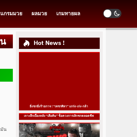
รแกรมมวย
ผลมวย
เกมทายผล
ชน
Hot News !
ยิ่งชกยิ่งร้ายกาจ ! “เพชรศิลา” แกร่ง-เก่ง-กล้า
เจาะลึกเบื้องหลัง “เสือคิม” ช็อควงการเลิกชกตลอดชีพ
มัน