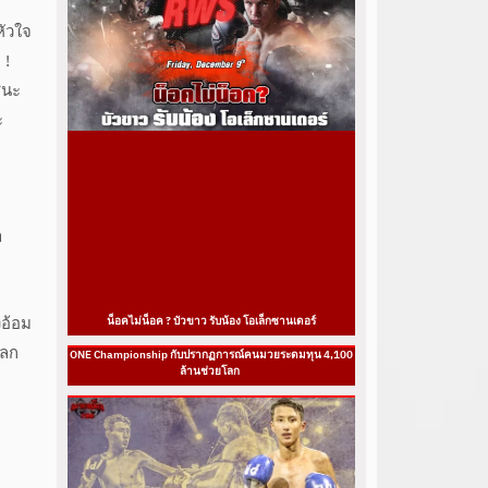
ัวใจ
 !
ชนะ
ะ
า
งอ้อม
น็อคไม่น็อค ? บัวขาว รับน้อง โอเล็กซานเดอร์
แลก
ONE Championship กับปรากฏการณ์คนมวยระดมทุน 4,100
ล้านช่วยโลก