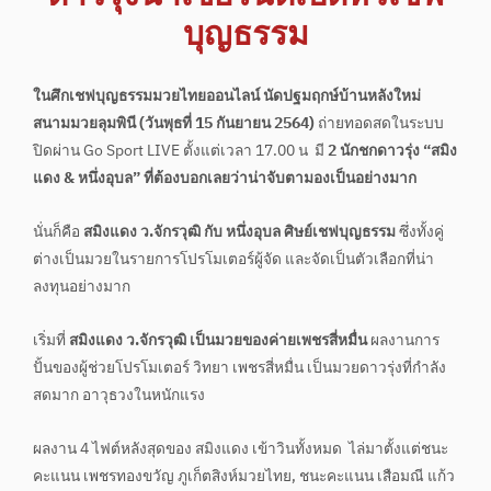
บุญธรรม
ในศึกเชฟบุญธรรมมวยไทยออนไลน์ นัดปฐมฤกษ์บ้านหลังใหม่
สนามมวยลุมพินี (วันพุธที่ 15 กันยายน 2564)
ถ่ายทอดสดในระบบ
ปิดผ่าน Go Sport LIVE ตั้งแต่เวลา 17.00 น มี
2 นักชกดาวรุ่ง “สมิง
แดง & หนึ่งอุบล” ที่ต้องบอกเลยว่าน่าจับตามองเป็นอย่างมาก
นั่นก็คือ
สมิงแดง ว.จักรวุฒิ กับ หนึ่งอุบล ศิษย์เชฟบุญธรรม
ซึ่งทั้งคู่
ต่างเป็นมวยในรายการโปรโมเตอร์ผู้จัด และจัดเป็นตัวเลือกที่น่า
ลงทุนอย่างมาก
เริ่มที่
สมิงแดง ว.จักรวุฒิ เป็นมวยของค่ายเพชรสี่หมื่น
ผลงานการ
ปั้นของผู้ช่วยโปรโมเตอร์ วิทยา เพชรสี่หมื่น เป็นมวยดาวรุ่งที่กำลัง
สดมาก อาวุธวงในหนักแรง
ผลงาน 4 ไฟต์หลังสุดของ สมิงแดง เข้าวินทั้งหมด ไล่มาตั้งแต่ชนะ
คะแนน เพชรทองขวัญ ภูเก็ตสิงห์มวยไทย, ชนะคะแนน เสือมณี แก้ว