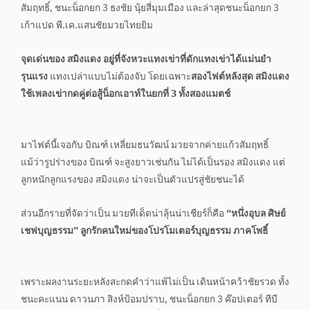
สัมฤทธิ์, ชนะน็อกยก 3 ธงชัย นุ้ยสี่มุมเมือง และล่าสุดชนะน็อกยก 3
เก้าแปด พี.เค.แสนชัยมวยไทยยิม
จุดเด่นของ สมิงแดง อยู่ที่จังหวะแทงเข่าที่ดักแทงเข่าได้แม่นยำ
รุนแรง
แทงเปล่าแบบไม่ต้องจับ โดยเฉพาะ
สองไฟต์หลังสุด สมิงแดง
ใช้เพลงเข่ากดคู่ต่อสู้น็อกเอาท์ในยกที่ 3 ทั้งสองแมตช์
มาไฟต์นี้เจอกับ บิณฑ์ เหลี่ยมธนวัฒน์ มวยจากค่ายแก้วสัมฤทธิ์
แม้ว่ารูปร่างของ บิณฑ์ จะสูงยาวเช่นกัน ไม่ได้เป็นรอง สมิงแดง แต่
ลูกหนักลูกแรงของ สมิงแดง น่าจะเป็นตัวแปรสู่ชัยชนะได้
ส่วนอีกรายที่จัดว่าเป็น มวยทีเด็ดน่าลุ้นน่าเชียร์ก็คือ
“หนึ่งอุบล ศิษย์
เชฟบุญธรรม” ลูกรักคนใหม่ของโปรโมเตอร์บุญธรรม ภาคโพธิ์
เพราะผลงานระยะหลังสะกดคำว่าแพ้ไม่เป็น เดินหน้าคว้าชัยรวด ทั้ง
ชนะคะแนน ดาวนภา สิงห์ป้อมปราบ, ชนะน็อกยก 3 ค๊อปเตอร์ ทีบี