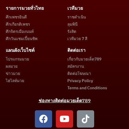
รายการมวยทั่วไทย
เวทีมวย
ศึกเพชรยินดี
ราชดำเนิน
ศึกเกียรติเพชร
ลุมพินี
ศึกจิตรเมืองนนท์
รังสิต
ศึกวันแชมเปี้ยนชิพ
เวทีมวย 7 สี
แผนผังเว็บไซต์
ติดต่อเรา
โปรแกรมมวย
เกี่ยวกับมวยเด็ด789
ผลมวย
สมัครงาน
ข่าวมวย
ติดต่อโฆษณา
ไฮไลท์มวย
Privacy Policy
Terms and Conditions
ช่องทางติดต่อมวยเด็ด789