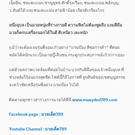
เอ็มยิม, ชนะคะแนน ชาญยุทธ ศักดิ์รุ่งเรือง, ชนะคะแนน พลังบุญ
ว.สันต์ใต้ และชนะคะแนน สายฟ้าน้อย เกียรติเกรียงไกร
หนึ่งอุบล เป็นมวยหนุ่มที่ร่างกายดี ความฟิตไม่ต้องพูดถึง แถมฝีมือ
มวยก็ครบเครื่องนอกได้ในดี ตีเหนียว เตะหนัก
แม้ว่าจะต้องเจอรุ่นพี่จอมเก๋าอย่าง “แรมบ๊อง ลีซอการค้า” ที่ต่อย
หมัดได้หนักแรง เป็นมวยบู๊เดินชน กระดูกประสบการณ์เก๋ากว่าเยอะ
แต่ด้วยสภาพแวดล้อมที่ต่อยในบ้าน บวกกับฝีมือของเจ้าหนึ่งอุบล ที่
ช่วงหลังก็ร้อนแรงสุดขีด ไฟต์นี้ก็มีโอกาสที่ ลูกศิษย์ของเชฟบุญธรรม
จะคว้าชัยเหนือรุ่นพี่อย่าง แรมบ๊อง ไปได้
ติดตามทุกข่าวสารวงการมวยได้ที่นี่
www.muayded789.com
Facebook page : มวยเด็ด789
Youtube Channel : มวยเด็ด789