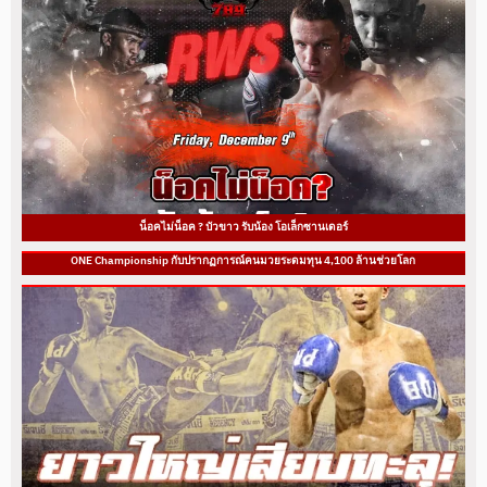
น็อคไม่น็อค ? บัวขาว รับน้อง โอเล็กซานเดอร์
ONE Championship กับปรากฏการณ์คนมวยระดมทุน 4,100 ล้านช่วยโลก