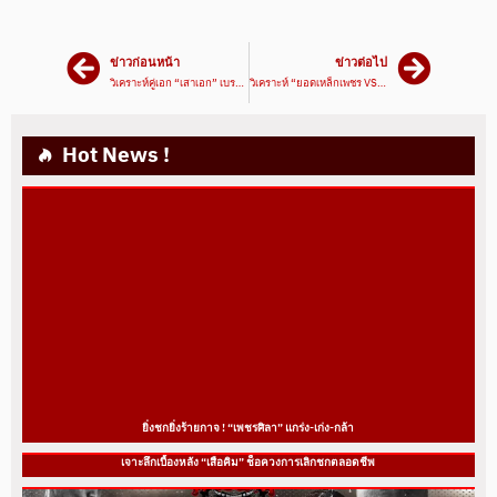
ข่าวก่อนหน้า
ข่าวต่อไป
วิเคราะห์คู่เอก “เสาเอก” เบรก “เพชรไพลิน”
วิเคราะห์ “ยอดเหล็กเพชร VS เพชรมหาชน” มนุษย์เหล็กเจอมนุษย์หิน
Hot News !
ยิ่งชกยิ่งร้ายกาจ ! “เพชรศิลา” แกร่ง-เก่ง-กล้า
เจาะลึกเบื้องหลัง “เสือคิม” ช็อควงการเลิกชกตลอดชีพ