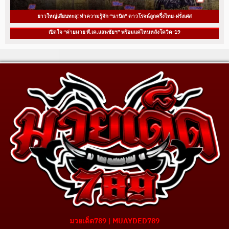
ยาวใหญ่เสียบทะลุ! ทำความรู้จัก “นาบิล” ดาวโรจน์ลูกครึ่งไทย-ฝรั่งเศส
เปิดใจ “ค่ายมวย พี.เค.แสนชัยฯ” พร้อมแค่ไหนหลังโควิด-19
มวยเด็ด789 | MUAYDED789