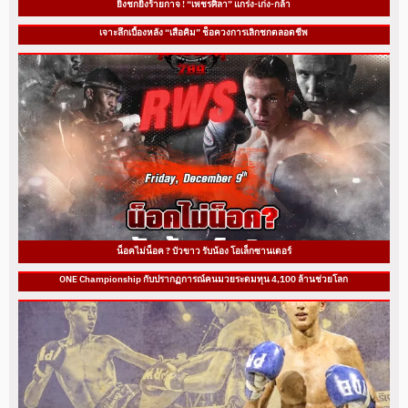
ยิ่งชกยิ่งร้ายกาจ ! “เพชรศิลา” แกร่ง-เก่ง-กล้า
เจาะลึกเบื้องหลัง “เสือคิม” ช็อควงการเลิกชกตลอดชีพ
น็อคไม่น็อค ? บัวขาว รับน้อง โอเล็กซานเดอร์
ONE Championship กับปรากฏการณ์คนมวยระดมทุน 4,100 ล้านช่วยโลก