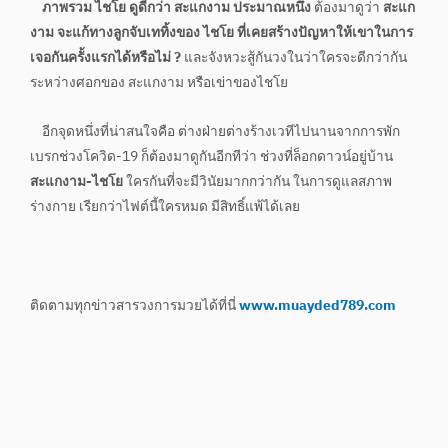
ภาพรวม ไชโย ดูดีกว่า สะแกงาม ประมาณหนึ่ง
ต้องมาดูว่า
สะแก
งาม จะแก้ทางลูกจับเททิ้งของ ไชโย ที่เคยสร้างปัญหาให้เขาในการ
เจอกันครั้งแรกได้หรือไม่ ?
และจังหวะสู้กันวงในว่าใครจะดีกว่ากัน
ระหว่างศอกของ สะแกงาม หรือเข่าของไชโย
อีกจุดหนึ่งที่น่าสนใจคือ ต่างฝ่ายต่างร้างเวทีไปนานจากการพัก
เบรกช่วงโควิด-19 ก็ต้องมาดูกันอีกทีว่า ช่วงที่ล็อกดาวน์อยู่บ้าน
สะแกงาม-ไชโย
ใครกันที่จะมีวินัยมากกว่ากัน ในการดูแลสภาพ
ร่างกาย เรียกว่าไฟต์นี้ใครหมด มีสิทธิ์แพ้ได้เลย
ติดตามทุกข่าวสารวงการมวยได้ที่นี่
www.muayded789.com