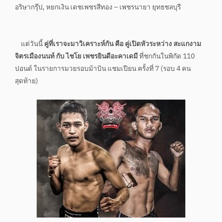
อริษากรุ๊ป, หยกเงิน เดชเพชรสีทอง – เพชรนายา ยุทธชลบุรี
แต่วันนี้
คู่ที่เราจะมาวิเคราะห์กัน คือ คู่เปิดหัวระหว่าง สะแกงาม
จิตรเมืองนนท์ กับ ไชโย เพชรยินดีอะคาเดมี
ที่ชกกันในพิกัด 110
ปอนด์ ในรายการมวยรอบม้าบิน แชมเปียน ครั้งที่ 7 (รอบ 4 คน
สุดท้าย)