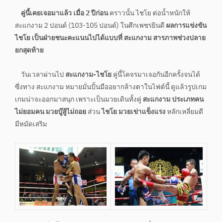
คู่นี้เคยเจอมาแล้ว เมื่อ 2 ปีก่อน
คราวนั้น ไชโย ต่อน้ำหนักให้
สะแกงาม 2 ปอนด์ (103-105 ปอนด์) ในศึกเพชรยินดี
ผลการแข่งขัน
ไชโย เป็นฝ่ายชนะคะแนนไปได้แบบที่ สะแกงาม สารภาพช่วงปลาย
ยกสุดท้าย
วันเวลาผ่านไป
สะแกงาม-ไชโย
คู่นี้โคจรมาเจอกันอีกครั้งจนได้
ซึ่งทาง สะแกงาม หมายมั่นปั้นมืออยากล้างตาในไฟต์นี้ ดูแล้วรูปเกม
เกมน่าจะออกมาสนุก เพราะเป็นมวยเดินทั้งคู่
สะแกงาม ประเภทคน
ไม่ยอมคน มวยบู๊สู้ไม่ถอย
ส่วน
ไชโย มวยเข่าแข็งแรง
หลักเหลี่ยมดี
มีหมัดเสริม