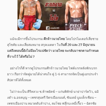
แม้จะมีการขึ้นโปรแกรม
ศึกจ้าวมวยไทย
โดยโปรโมเตอร์เสี่ยชาย
สุโขทัย และเสี่ยสมหมาย สกุลเมตตา ใน
วันที่ 20 และ 27 มิถุนายน
แต่ถึงตอนนี้ยังไม่มีอะไรแน่ชัดว่า มวยไทย จะกลับมาชกตามกำหนด
ที่วางไว้ ได้หรือไม่ ?
อย่างไรก็ดี หากดูโปรแกรมศึกจ้าวมวยไทย ไฟต์แรกหลังพักเบรก
ยาว เรียกว่าจัดคู่มวยได้น่าสนใจ คู่ 1-6 สามารถจัดเป็นคู่เอกประจำ
สัปดาห์ได้ทั้งหมด
ไม่ว่าจะเป็น คีรีหลวง ช.ห้าพยัคฆ์ – แก่นพิทักษ์ นาย่าปาร์ควิว, ฉมิ
งดำ ฉ.อจลบุญ – เพชรสุนทรี จิตรเมืองนนท์, ซันเดย์ บูมเด็กเซียน –
เพชรเมืองปาน หมวดดับลำปาง, ลมโชย ฟลุ๊กบะหมี่เกี๊ยว – ฉัตรชัย