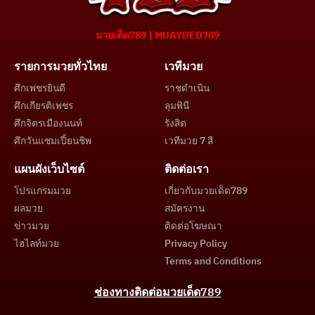
มวยเด็ด789 | MUAYDED789
รายการมวยทั่วไทย
เวทีมวย
ศึกเพชรยินดี
ราชดำเนิน
ศึกเกียรติเพชร
ลุมพินี
ศึกจิตรเมืองนนท์
รังสิต
ศึกวันแชมเปี้ยนชิพ
เวทีมวย 7 สี
แผนผังเว็บไซต์
ติดต่อเรา
โปรแกรมมวย
เกี่ยวกับมวยเด็ด789
ผลมวย
สมัครงาน
ข่าวมวย
ติดต่อโฆษณา
ไฮไลท์มวย
Privacy Policy
Terms and Conditions
ช่องทางติดต่อมวยเด็ด789