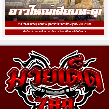
ยาวใหญ่เสียบทะลุ! ทำความรู้จัก “นาบิล” ดาวโรจน์ลูกครึ่งไทย-ฝรั่งเศส
เปิดใจ “ค่ายมวย พี.เค.แสนชัยฯ” พร้อมแค่ไหนหลังโควิด-19