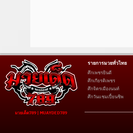
รายการมวยทั่วไทย
ศึกเพชรยินดี
ศึกเกียรติเพชร
ศึกจิตรเมืองนนท์
ศึกวันแชมเปี้ยนชิพ
มวยเด็ด789 | MUAYDED789