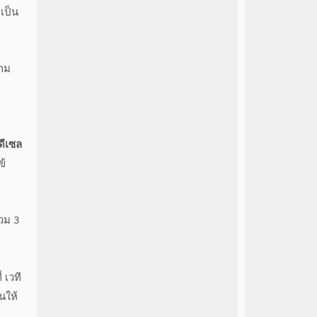
ยเป็น
วาม
ดีเซล
ข้
วม 3
 เวที
นให้