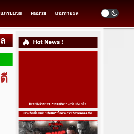
รแกรมมวย
ผลมวย
เกมทายผล
าล
Hot News !
ดี
ยิ่งชกยิ่งร้ายกาจ ! “เพชรศิลา” แกร่ง-เก่ง-กล้า
เจาะลึกเบื้องหลัง “เสือคิม” ช็อควงการเลิกชกตลอดชีพ