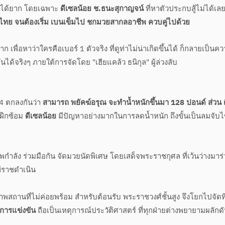
สู้ได้ยาก โดยเฉพาะ
ดีเซลน้อย ช.ธนะสุกาญจน์
ที่หาตัวประกบสู้ไม่ได้เล
ยไทย จนต้องเริ่ม เบนเข็มไป ชกมวยสากลอาชีพ ควบคู่ไปด้วย
พื่อหาว่าใครคือเบอร์ 1 ตัวจริง ที่ดูท่าไม่น่าเกิดขึ้นได้ ก็กลายเป็นค
ได้จริงๆ ภายใต้การจัดโดย "เฮียแคล้ว ธนิกุล" ผู้ล่วงลับ
4 ตกลงกันว่า
สามารถ พยัคฆ์อรุณ
จะทำน้ำหนักขึ้นมา 128 ปอนด์
ส่วน 
วงฝึกซ้อม
ดีเซลน้อย
มีปัญหาอย่างมากในการลดน้ำหนัก ถึงขั้นเป็นลมจับไ
ลัง ร่วมมือกัน จัดมวยนัดพิเศษ โดยเสด็จพระราชกุศล ที่เว้นว่างมาร่
เวทีราชดำเนิน
ภาพสถานที่ไม่ค่อยพร้อม สำหรับต้อนรับ พระราชวงศ์ชั้นสูง จึงโยกไปจัดที่
ดการแข่งขัน
ถือเป็นเหตุการณ์ประวัติศาสตร์ ที่ทุกฝ่ายต่างพยายามผลักดั