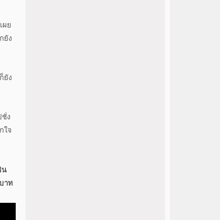
ดเผย
กยัง
็ยัง
ชั่ง
ตกใจ
ฟน
0 บาท