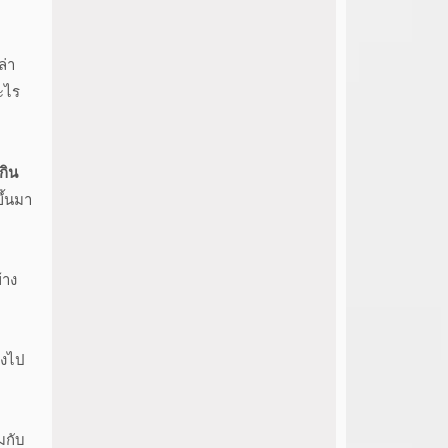
ล่า
ะไร
กิน
ึ้นมา
้าง
องไป
มกับ