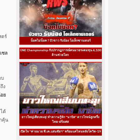
สตร์
น็อคไม่น็อค ? บัวขาว รับน้อง โอเล็กซานเดอร์
ONE Championship กับปรากฏการณ์คนมวยระดมทุน 4,100
ีเซล
ล้านช่วยโลก
ือบ
ถึง
้อย
ได้
ยาวใหญ่เสียบทะลุ! ทำความรู้จัก “นาบิล” ดาวโรจน์ลูกครึ่ง
กคุ้น
ไทย-ฝรั่งเศส
เปิดใจ “ค่ายมวย พี.เค.แสนชัยฯ” พร้อมแค่ไหนหลังโควิด-19