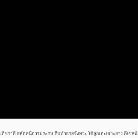
ทีขวาที สลัดหนีการประกบ ถีบทำลายจังหวะ ใช้ลูกเตะเจาะยาง ดีเซลน