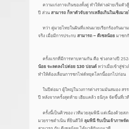
ความเก่งกาจเกินของทั้งคู่ ทำให้ต่างฝ่ายเริ่มตัว
ปี ส่วน
สามารถ ก็หาตัวจับยากเหลือเกินในเชิงมว
ทว่า คู่มวยไทยในฝันที่แฟนมวยเรียกร้องกันมามาก เ
จริง เมื่อมีการประกบ
สามารถ – ดีเซลน้อย
มาชกกัน
ครั้งแรกที่มีการทาบทามกัน คือ ช่วงกลางปี 252
น้อย จะลดลงไปต่อย 130 ปอนด์
ทว่าเมื่อเข้าสู่ช่
ทำให้ต้องเลื่อนการชกไฟต์หยุดโลกนี้ออกไปก่อน
ในปีต่อมา ผู้ใหญ่ในวงการต่างรวมมันสมอง สรรพกำ
ปี หลังจากครั้งสุดท้าย เฮียแคล้ว ธนิกุล จัดขึ้นที่
ครั้งนี้เป็นคิวของ เวทีมวยลุมพินี แต่เนื่องด้วยส
มวยราชดำเนิน ที่ยินดีให้
ลุมพินี รับเป็นเจ้าภาพจั
สามารถ กับ ดีเซลน้อย ได้มาสู้กันบนเวที