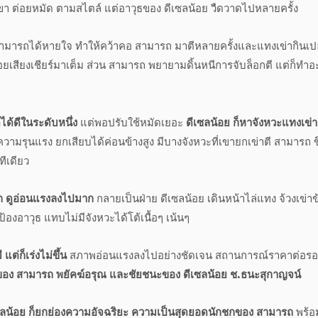
ขา ต่อยหมัด ตามสไตล์ แต่อาวุธของ ดีเซลน้อย วืดวาดไปหลายครั้ง
ห้สามารถได้หายใจ ทำให้คว้าคอ สามารถ มาตีหลายครั้งและแทงเข่ากินเป
้อยเสียงเชียร์มาเต็ม ส่วน สามารถ พยายามดิ้นหนีการจับล็อกตี แต่ก็ทำอ
ด้ดีในระดับหนึ่ง
แต่พอปรับใช้หมัดเยอะ
ดีเซลน้อย ก็หาจังหวะแทงเข่า
ความรุนแรง ยกเสียบได้ค่อนข้างสูง มีบางจังหวะที่เขายกเข่าตี สามารถ ข
ทีเดียว
 ยก ดูอ่อนแรงลงไปมาก
กลายเป็นฝ่าย ดีเซลน้อย เดินหน้าไล่แทง จ้วงเข่าข
้องอาวุธ แทบไม่มีจังหวะได้โต้เนื้อๆ เน้นๆ
ต่ก็เร่งไม่ขึ้น
สภาพอ่อนแรงลงไปอย่างชัดเจน สถานการณ์ราคาต่อร
อง สามารถ พยัคฆ์อรุณ และชัยชนะของ ดีเซลน้อย ช.ธนะสุกาญจน์
ีเซลน้อย ก็ยกย่องความอัจฉริยะ ความเป็นสุดยอดนักชกของ สามารถ
พร้อ