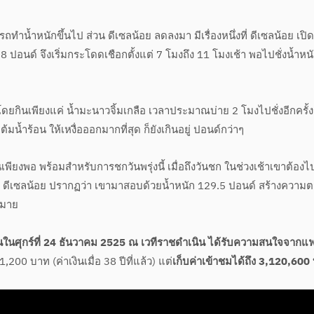
ทำน้ำหนักขึ้นไป ส่วน ดีเซลน้อย ลดลงมา มีเรื่องหนึ่งที่ ดีเซลน้อย เปิ
ง 8 ปอนด์ จึงเริ่มกระโดดเชือกตั้งแต่ 7 โมงถึง 11 โมงเช้า พอไปชั่งน้ำหนั
่อ โดยกินเพียงแค่ น้ำมะนาวจิ้มเกลือ เวลาประมาณบ่าย 2 โมงไปชั่งอีกครั้งก
ต้มน้ำร้อน ให้เหงื่อออกมากที่สุด ก็ยังเกินอยู่ ปอนด์กว่าๆ
ยงพอ พร้อมสำหรับการชกวันพรุ่งนี้ เมื่อถึงวันชก ในช่วงเช้าเขาต้องไป
ง ดีเซลน้อย ปรากฏว่า เขามาสอบด้วยน้ำหนัก 129.5 ปอนด์ สร้างความ
ากมาย
้นในศุกร์ที่ 24 ธันวาคม 2525 ณ เวทีราชดำเนิน ได้รับความสนใจจากแ
1,200 บาท (ค่าเงินเมื่อ 38 ปีที่แล้ว) แต่
เก็บค่าเข้าชมได้ถึง 3,120,60