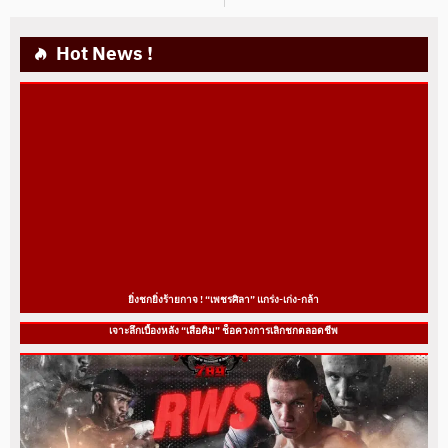
Hot News !
ยิ่งชกยิ่งร้ายกาจ ! “เพชรศิลา” แกร่ง-เก่ง-กล้า
เจาะลึกเบื้องหลัง “เสือคิม” ช็อควงการเลิกชกตลอดชีพ