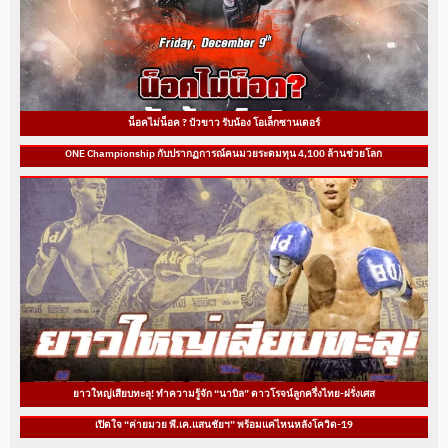
น็อคไม่น็อค ? บัวขาว รับน้อง โอเล็กซานเดอร์
ONE Championship กับปรากฏการณ์คนมวยระดมทุน 4,100 ล้านช่วยโลก
ยาวใหญ่เสียบทะลุ! ทำความรู้จัก “นาบิล” ดาวโรจน์ลูกครึ่งไทย-ฝรั่งเศส
เปิดใจ “ค่ายมวย พี.เค.แสนชัยฯ” พร้อมแค่ไหนหลังโควิด-19