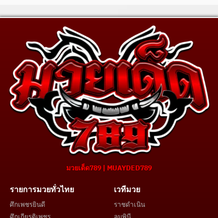
มวยเด็ด789 | MUAYDED789
รายการมวยทั่วไทย
เวทีมวย
ศึกเพชรยินดี
ราชดำเนิน
ศึกเกียรติเพชร
ลุมพินี