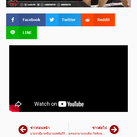
Facebook
Twitter
Reddit
LINE
ข่าวก่อนหน้า
ข่าวต่อไป
มวยจ่าตุ๊มาเหนือ! ยอดคัมภีร์ VS ทรงเดช #ไฮไลท์มวย | ศึกมวยมันส์สนั่นเมือง เวทีมวยรังสิต
ผลออกมาแบบเดิม! กิตติภพ VS ยอดกุมาร | ศึกมวยมันส์วันศุกร์ 10 มี.ค. 66