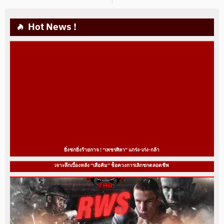
Hot News !
ยิ่งชกยิ่งร้ายกาจ ! “เพชรศิลา” แกร่ง-เก่ง-กล้า
เจาะลึกเบื้องหลัง “เสือคิม” ช็อควงการเลิกชกตลอดชีพ