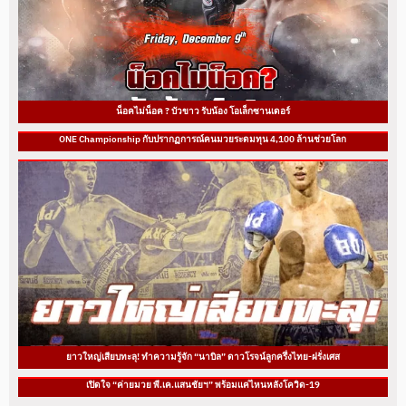
น็อคไม่น็อค ? บัวขาว รับน้อง โอเล็กซานเดอร์
ONE Championship กับปรากฏการณ์คนมวยระดมทุน 4,100 ล้านช่วยโลก
ยาวใหญ่เสียบทะลุ! ทำความรู้จัก “นาบิล” ดาวโรจน์ลูกครึ่งไทย-ฝรั่งเศส
เปิดใจ “ค่ายมวย พี.เค.แสนชัยฯ” พร้อมแค่ไหนหลังโควิด-19