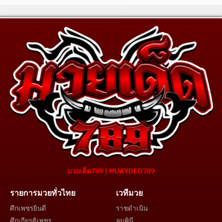
มวยเด็ด789 | MUAYDED789
รายการมวยทั่วไทย
เวทีมวย
ศึกเพชรยินดี
ราชดำเนิน
ศึกเกียรติเพชร
ลุมพินี