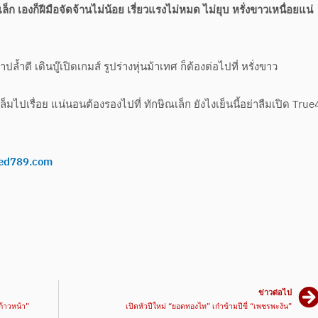
็ก เองก็ฝีมือจัดจ้านไม่น้อย เรี่ยวแรงไม่หมด ไม่ยุบ หรั่งขาวเหนื่อยแน่
ปล้ำตี เดินบู๊เปิดเกมส์ รูปร่างหุ่นม้าเทศ ก็ต้องต่อไปที่ หรั่งขาว
ปเรื่อย แน่นอนต้องรองไปที่ ทักษิณเล็ก ยังไงเย็นนี้อย่าลืมเปิด True
ed789.com
ข่าวต่อไป
ก้าวหน้า”
เปิดหัวปีใหม่ “ยอดทองไท” เก๋าข้ามปีขี่ “เพชรพะงัน”