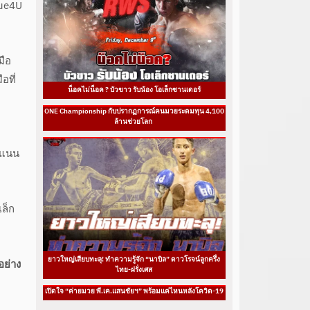
rue4U
มือ
อที่
น็อคไม่น็อค ? บัวขาว รับน้อง โอเล็กซานเดอร์
ONE Championship กับปรากฏการณ์คนมวยระดมทุน 4,100
ล้านช่วยโลก
ะแนน
เล็ก
ยาวใหญ่เสียบทะลุ! ทำความรู้จัก “นาบิล” ดาวโรจน์ลูกครึ่ง
อย่าง
ไทย-ฝรั่งเศส
เปิดใจ “ค่ายมวย พี.เค.แสนชัยฯ” พร้อมแค่ไหนหลังโควิด-19