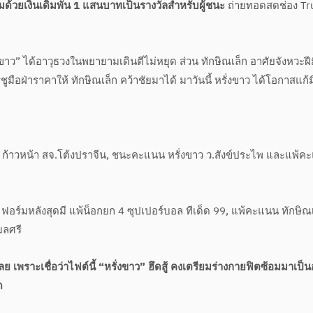
มด้วยเงินเดิมพัน 1 แสนบาทเป็นรางวัลสำหรับผู้ชนะ
ถ่ายทอดสดช่อง T
งขาว” ได้อาวุธวงในพยายามเดินตีไม่หยุด ส่วน ทักษิณเล็ก อาศัยจังหวะฝี
มือฝ่าราคาให้ ทักษิณเล็ก คว้าชัยมาได้ มาวันนี้ หรั่งขาว ได้โอกาสแก้มื
 ก้าวหน้า สจ.โต้งปราจีน, ชนะคะแนน หรั่งขาว ว.สังข์ประไพ และแพ้ค
ฟอร์มหลังสุดมี แพ้น็อกยก 4 ซุปเปอร์บอล ทีเด็ด 99, แพ้คะแนน ทักษิณ
มลศรี
เพราะเชื่อว่าไฟต์นี้ “หรั่งขาว” ฮึดสู้ คงเตรียมร่างกายฟิตซ้อมมาเป็น
ด