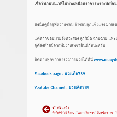
เชื่อว่าเกมบนเวทีไม่ห่างเหมือนราคา เพราะทักษิณเล
ดังนั้นคู่นี้อยู่ที่ความชอบ ถ้าชอบลูกแข็งแรง มวยเข่า
แต่หากชอบมวยจังหวะสอง ลูกฝีมือ ฉาบฉวย แทะเล็มไ
คู่ดีส่งท้ายปีจากทีมงานเพชรยินดีกันนะครับ
ติดตามทุกข่าวสารวงการมวยได้ที่นี่
www.muayd
Facebook page : มวยเด็ด789
Youtube Channel : มวยเด็ด789
ข่าวก่อนหน้า
ทีเด็ด99 VS พี.เค. ! “ยอดเหล็กเพชร” ลับแข้งเจาะขา “