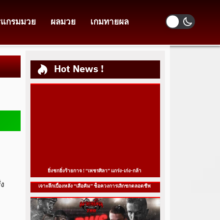
รแกรมมวย
ผลมวย
เกมทายผล
Hot News !
”
ยิ่งชกยิ่งร้ายกาจ ! “เพชรศิลา” แกร่ง-เก่ง-กล้า
่ง
เจาะลึกเบื้องหลัง “เสือคิม” ช็อควงการเลิกชกตลอดชีพ