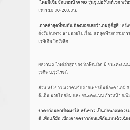
โดยมีเข็มขัดแชมป์ WMO รุ่นซูเปอร์ไลท์เวต พร้อ
เวลา 18.00-20.00น.
ภาคล่าสุดที่พบกัน ต้องบอกเลยว่าเกมคู่คี่สูสี
“หรั่
ตั้งรับจับทาง ฉาบฉวยไปเรื่อย แต่สุดท้ายกรรมการชู
เวทีเดิม วิกรังสิต
ผลงาน 3 ไฟต์ล่าสุดของ ทักษิณเล็ก มี ชนะคะแนน
รุ่งกิจ บ.รุ่งโรจน์
ส่วน หรั่งขาว มวยคนจัดค่ายเพชรยินดีอะคาเดมี 3 
ดี.เอ็น.มวยไทยยิม และ ชนะคะแนน ก้าวหน้า อ.พิ
ราคาก่อนชกเปิดมาให้ หรั่งขาว เป็นต่อพอสมควรเลย 
ดี เพื่อแก้มือ เนื่องจากคราวก่อนแพ้กันแบบฉิวเฉีย