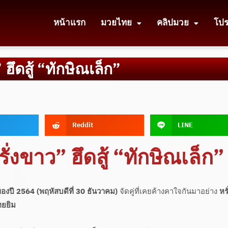
หน้าแรก
มวยไทย
คลิปมวย
โป
ึดสู้ “ทักษิณเล็ก”
Reddit
LINE
งขาว” ฮึดสู้ “ทักษิณเล็ก
ยของปี 2564 (พฤหัสบดีที่ 30 ธันวาคม)
จัดคู่ที่เคยค้างคาใจกันมาอย่าง
หรั
ทยยิม