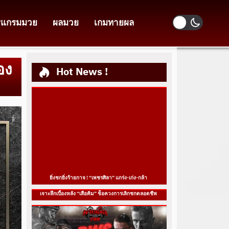
รแกรมมวย
ผลมวย
เกมทายผล
อง
Hot News !
ยิ่งชกยิ่งร้ายกาจ ! “เพชรศิลา” แกร่ง-เก่ง-กล้า
เจาะลึกเบื้องหลัง “เสือคิม” ช็อควงการเลิกชกตลอดชีพ