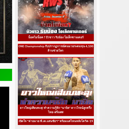
น็อคไม่น็อค ? บัวขาว รับน้อง โอเล็กซานเดอร์
ONE Championship กับปรากฏการณ์คนมวยระดมทุน 4,100
ล้านช่วยโลก
ยาวใหญ่เสียบทะลุ! ทำความรู้จัก “นาบิล” ดาวโรจน์ลูกครึ่ง
ไทย-ฝรั่งเศส
เปิดใจ “ค่ายมวย พี.เค.แสนชัยฯ” พร้อมแค่ไหนหลังโควิด-19