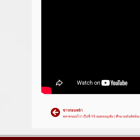
ข่าวก่อนหน้า
พลาดนอนไว! เป๊ปซี่ VS ยอดธนญชัย | ศึกมวยมันส์สนั่น