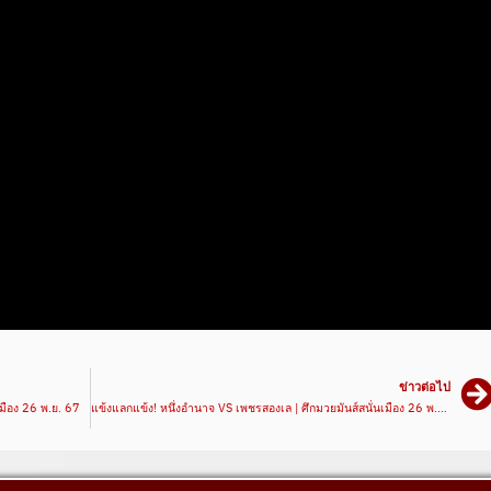
ข่าวต่อไป
เมือง 26 พ.ย. 67
แข้งแลกแข้ง! หนึ่งอำนาจ VS เพชรสองเล | ศึกมวยมันส์สนั่นเมือง 26 พ.ย. 67