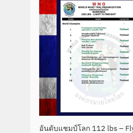
อันดับแชมป์โลก 112 lbs – F