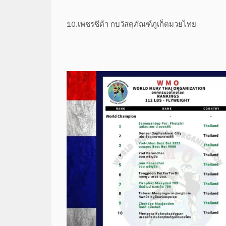
10.เพชรซีต้า กบวัสดุภัณฑ์ภูเก็ตมวยไทย