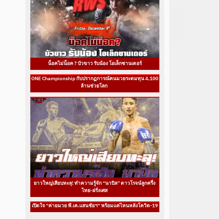
น็อคไม่น็อค ? บัวขาว รับน้อง โอเล็กซานเดอร์
ONE Championship กับปรากฏการณ์คนมวยระดมทุน 4,100
ล้านช่วยโลก
ยาวใหญ่เสียบทะลุ! ทำความรู้จัก “นาบิล” ดาวโรจน์ลูกครึ่ง
ไทย-ฝรั่งเศส
เปิดใจ “ค่ายมวย พี.เค.แสนชัยฯ” พร้อมแค่ไหนหลังโควิด-19