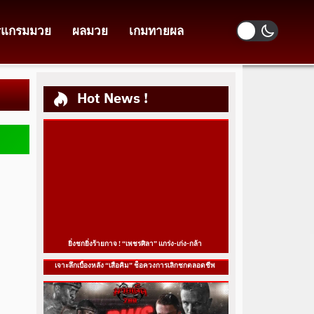
รแกรมมวย
ผลมวย
เกมทายผล
Hot News !
ยิ่งชกยิ่งร้ายกาจ ! “เพชรศิลา” แกร่ง-เก่ง-กล้า
เจาะลึกเบื้องหลัง “เสือคิม” ช็อควงการเลิกชกตลอดชีพ