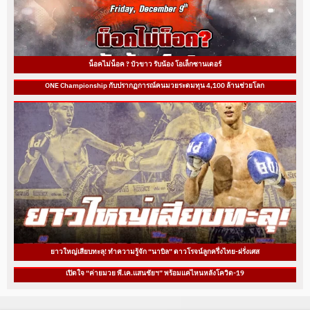
น็อคไม่น็อค ? บัวขาว รับน้อง โอเล็กซานเดอร์
ONE Championship กับปรากฏการณ์คนมวยระดมทุน 4,100 ล้านช่วยโลก
ยาวใหญ่เสียบทะลุ! ทำความรู้จัก “นาบิล” ดาวโรจน์ลูกครึ่งไทย-ฝรั่งเศส
เปิดใจ “ค่ายมวย พี.เค.แสนชัยฯ” พร้อมแค่ไหนหลังโควิด-19