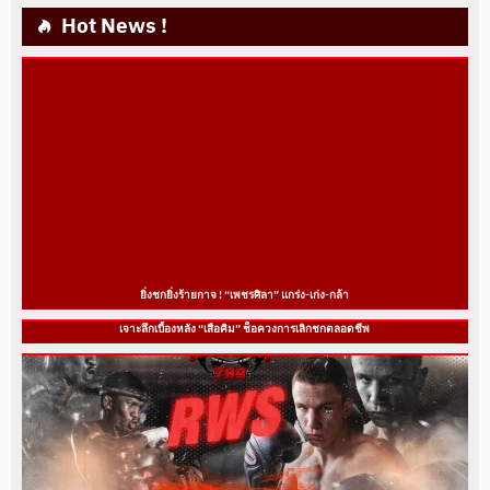
Hot News !
ยิ่งชกยิ่งร้ายกาจ ! “เพชรศิลา” แกร่ง-เก่ง-กล้า
เจาะลึกเบื้องหลัง “เสือคิม” ช็อควงการเลิกชกตลอดชีพ