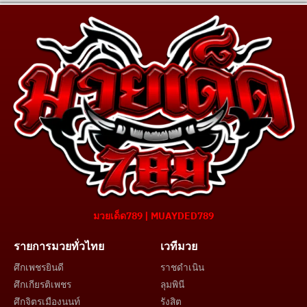
มวยเด็ด789 | MUAYDED789
รายการมวยทั่วไทย
เวทีมวย
ศึกเพชรยินดี
ราชดำเนิน
ศึกเกียรติเพชร
ลุมพินี
ศึกจิตรเมืองนนท์
รังสิต