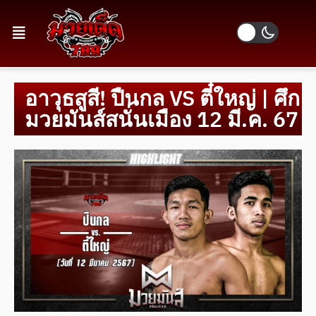
อาวุธสูสี! ปืนกล VS ตี๋ใหญ่ | ศึก
มวยมันส์สนั่นเมือง 12 มี.ค. 67