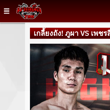
เกลี้ยงถัง! ภูผา VS เพชร