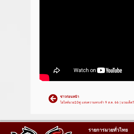
ข่าวก่อนหน้า
ไฮไลท์มวย10คู่ แห่งความทรงจำ 9 ส.ค. 66 | มวยเด็
รายการมวยทั่วไทย