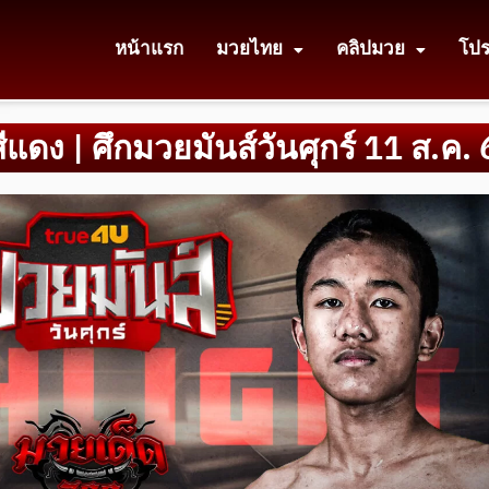
หน้าแรก
มวยไทย
คลิปมวย
โป
สีแดง | ศึกมวยมันส์วันศุกร์ 11 ส.ค.