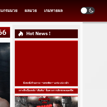
รแกรมมวย
ผลมวย
เกมทายผล
 66
Hot News !
ยิ่งชกยิ่งร้ายกาจ ! “เพชรศิลา” แกร่ง-เก่ง-กล้า
เจาะลึกเบื้องหลัง “เสือคิม” ช็อควงการเลิกชกตลอดชีพ