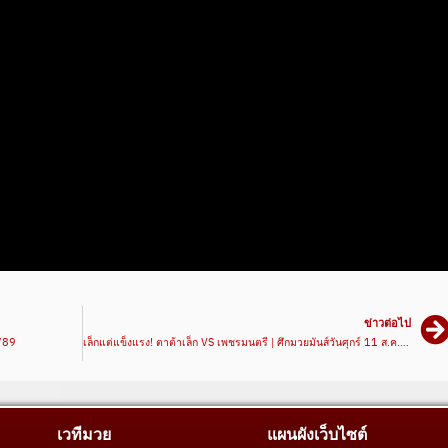
ข่าวต่อไป
ด789
เล็กแต่แข็งแรง! ตาต้าเล็ก VS เพชรมนตรี | ศึกมวยมันส์วันศุกร์ 11 ส.ค. 66
เวทีมวย
แผนผังเว็บไซต์