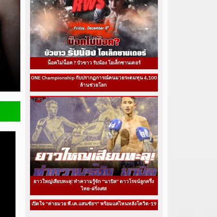
น็อคไม่น็อค ? บัวขาว รับน้อง โอเล็กซานเดอร์
ONE Championship กับปรากฏการณ์คนมวยระดมทุน 4,100
ล้านช่วยโลก
ยาวใหญ่เสียบทะลุ! ทำความรู้จัก “นาบิล” ดาวโรจน์ลูกครึ่ง
ไทย-ฝรั่งเศส
เปิดใจ “ค่ายมวย พี.เค.แสนชัยฯ” พร้อมแค่ไหนหลังโควิด-19