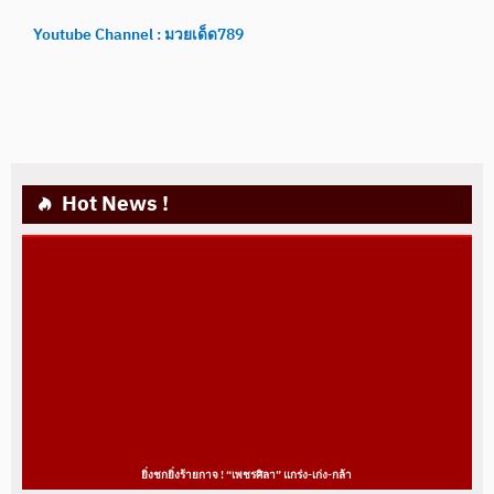
Youtube Channel : มวยเด็ด789
Hot News !
ยิ่งชกยิ่งร้ายกาจ ! “เพชรศิลา” แกร่ง-เก่ง-กล้า