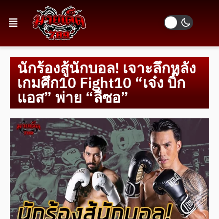
นักร้องสู้นักบอล! เจาะลึกหลัง
เกมศึก10 Fight10 “เจ๋ง บิ๊ก
แอส” พ่าย “ลีซอ”