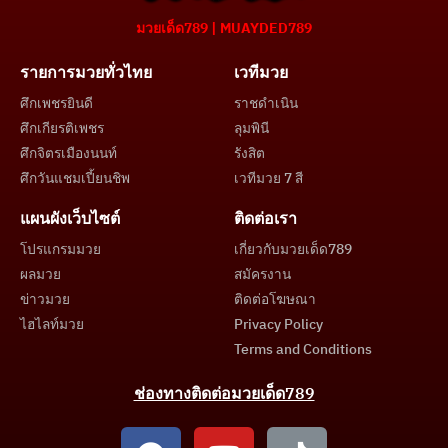
มวยเด็ด789 | MUAYDED789
รายการมวยทั่วไทย
เวทีมวย
ศึกเพชรยินดี
ราชดำเนิน
ศึกเกียรติเพชร
ลุมพินี
ศึกจิตรเมืองนนท์
รังสิต
ศึกวันแชมเปี้ยนชิพ
เวทีมวย 7 สี
แผนผังเว็บไซต์
ติดต่อเรา
โปรแกรมมวย
เกี่ยวกับมวยเด็ด789
ผลมวย
สมัครงาน
ข่าวมวย
ติดต่อโฆษณา
ไฮไลท์มวย
Privacy Policy
Terms and Conditions
ช่องทางติดต่อมวยเด็ด789