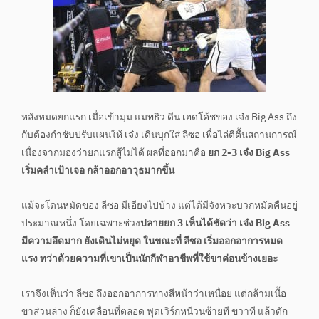
หลังหมดยกแรก เมื่อเข้ามุม แมทธิว ดีน เฮดโค้ชของ เจ๋ง Big Ass ถึง
กับต้องกำชับปรับแผนให้ เจ๋ง เดินบุกใส่ ลีซอ เพื่อไล่ตีตื้นสถานการณ์
เนื่องจากมองว่ายกแรกสู้ไม่ได้ ผลที่ออกมาคือ
ยก 2-3 เจ๋ง Big Ass
เริ่มคลำเป้าเจอ กล้าออกอาวุธมากขึ้น
แม้จะโดนหมัดของ ลีซอ มีเอียงไปบ้าง แต่ได้มีจังหวะบวกหมัดคืนอยู่
ประมาณหนึ่ง โดยเฉพาะช่วง
ปลายยก 3 เห็นได้ชัดว่า เจ๋ง Big Ass
มีความอึดมาก ยังเดินไม่หยุด ในขณะที่ ลีซอ เริ่มออกอาการหมด
แรง ทว่าด้วยความที่เขาเป็นนักกีฬาอาชีพที่ใช้ขาค่อนข้างเยอะ
เราจึงเห็นว่า ลีซอ ถึงออกอาการทางสีหน้าว่าเหนื่อย แต่กล้ามเนื้อ
ขาส่วนล่าง ก็ยังเคลื่อนที่ตลอด ฟุตเวิร์กหนีวนซ้ายที ขวาที แล้วดัก