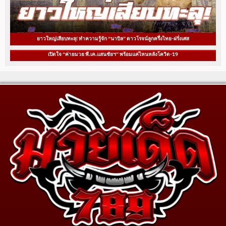
ยาวใหญ่เสียบทะลุ! ทำความรู้จัก “นาบิล” ดาวโรจน์ลูกครึ่งไทย-ฝรั่งเศส
เปิดใจ “ค่ายมวย พี.เค.แสนชัยฯ” พร้อมแค่ไหนหลังโควิด-19