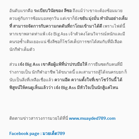
อันดับแรกคือ
ระเบียบวินัยของ ลีซอ
ถึงแม้ว่าเขาจะต้องซ้อมมวย
ควบคู่กับการซ้อมบอลทุกวัน แต่เขาก็ยัง
ขยัน มุ่งมั่น ทำมันอย่างเต็ม
ที่ สามารถจัดการกับความกดดันที่ถาโถมเข้ามาได้ดี
เพราะไฟต์นี้
หากเขาพลาดท่าแพ้ เจ๋ง Big Ass เจ้าตัวคงโดนวิจารณ์หนักและมี
คนรอซ้ำเติมเยอะแน่ ซึ่งลีซอก็โชว์สเต็ปการชกได้สมกับที่มีเลือด
นักกีฬาเต็มตัว
ส่วน
เจ๋ง Big Ass เขาคือผู้แพ้ที่น่าปรบมือให้
การยืนซดกับคนที่มี
ร่างกายเป็น นักกีฬาอาชีพ ได้ขนาดนี้ และสามารถสู้ได้จนครบยก ก็
นับเป็นสิ่งที่เหลือเชื่อแล้ว
ความอึด ความตั้งใจที่เขาโชว์วันนี้ ได้
พิสูจน์ให้คนดูเห็นแล้วว่า เจ๋ง Big Ass มีหัวใจเป็นนักสู้แค่ไหน
ติดตามข่าวสารวงการมวยได้ที่นี่
www.muayded789.com
Facebook page : มวยเด็ด789