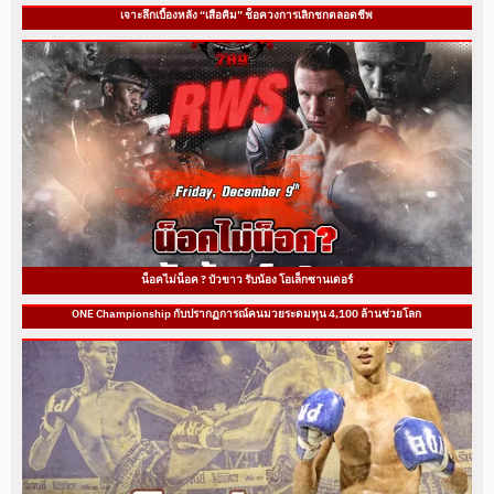
เจาะลึกเบื้องหลัง “เสือคิม” ช็อควงการเลิกชกตลอดชีพ
น็อคไม่น็อค ? บัวขาว รับน้อง โอเล็กซานเดอร์
ONE Championship กับปรากฏการณ์คนมวยระดมทุน 4,100 ล้านช่วยโลก