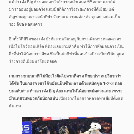
แม้ว่า เจ๋ง Big Ass จะออกกำลังกายสม่ำเสมอ พิชิตสนามฮาล์ฟ
มาราธอนอยู่บ่อยครั้ง แถมมีสถิติการวิ่งระยะกลางที่ดีเยี่ยม แต่
สัญชาตญาณของนักกีฬา จังหวะ ความคล่องตัว ทุกอย่างย่อมเป็น
รอง ลีซอ พอสมควร
อีกทั้งวิถีชีวิตของ เจ๋ง ยังต้องวนเวียนอยู่กับการเดินทางตลอดเวลา
เพื่อไปโชว์คอนเสิร์ต ที่ต้องเล่นยามค่ำคืน ทำให้การพักผ่อนอาจเป็น
สิ่งที่ทำได้น้อยกว่า ลีซอ ซึ่งเป็นนักกีฬาที่ค่อนข้างมีระเบียบวินัย ดูแล
ร่างกายดีเยี่ยมมาโดยตลอด
เกมการชกบนเวที ไม่มีอะไรผิดไปจากที่คาด ลีซอ ปราดเปรียวกว่า
ได้ชัด ในยกแรก
เขาใช้หมัดแย็บซ้าย ตามด้วยหมัดชุด 1-2-3 ต่อย
บนสลับล่าง ทำเอา เจ๋ง Big Ass แทบไม่ได้ออกหมัดสวนเลย เพราะ
มัวแต่สวมหมวกกันน็อกแน่น
เนื่องจากไม่อยากพลาดท่าเสียทีตั้งแต่
ต้นเกม