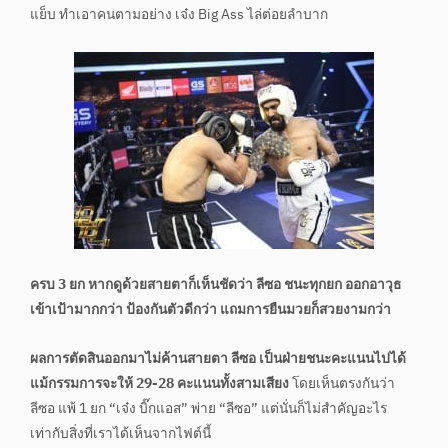
แย็บ ทำเอาคนตามอย่าง เจ๋ง Big Ass ไล่ต่อยลำบาก
ครบ 3 ยก หากดูด้วยสายตาก็เห็นชัดว่า ลีซอ ชนะทุกยก ออกอาวุธ
เข้าเป้ามากกว่า ป้องกันตัวดีกว่า แถมการยืนมวยก็สวยงามกว่า
ผลการตัดสินออกมาไม่ค้านสายตา ลีซอ เป็นฝ่ายชนะคะแนนไปได้
แม้กรรมการจะให้ 29-28 คะแนนทั้งสามเสียง
โดยเห็นตรงกันว่า
ลีซอ แพ้ 1 ยก “เจ๋ง บิ๊กแอส” พ่าย “ลีซอ” แต่นั่นก็ไม่สำคัญอะไร
เท่ากับสิ่งที่เราได้เห็นจากไฟต์นี้