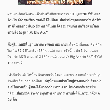
ผ่านมาเกินครึ่งทางแล้วสำหรับศึกมวยดารา
10 Fight 10 ซีซั่นสอง
โดย
ไฟต์ล่าสุดเรียกเรตติ้งได้ไม่น้อย เมื่อนำนักฟุตบอลอาชีพ ดีกรีทีม
ชาติไทยอย่าง ลีซอ-ธีรเทพ วิโนทัย โคจรมาพบกับ นักร้องสายร็อค
ขวัญใจวัยรุ่น “เจ๋ง Big Ass”
ทั้งคู่ไม่เคยมีพื้นฐานด้านการชกมวยมาก่อน
น้ำหนักที่ตกลง คือ พิกัด
ไม่เกิน 69.9 กิโลกรัม (154 ปอนด์) ผลการชั่งน้ำหนัก 1 วันก่อนชก
ลีซอ วัย 35 ปี มาสอบได้ 150 ปอนด์ ส่วน เจ๋ง Big Ass วัย 36 ปี ชั่งได้
153 ปอนด์
เท่ากับว่า เจ๋ง ได้น้ำหนักมากกว่า ลีซอ ประมาณ 3 ปอนด์ บวกกับรูป
ร่างที่เหลื่อมกว่าเล็กน้อย แต่
คู่นี้กระแสส่วนใหญ่ต่างมองว่า ลีซอ น่า
จะมีโอกาสเป็นผู้ชนะได้มากกว่า เพราะเขาเป็นถึงนักกีฬาอาชีพ
กล้ามเนื้อทุกมัด ร่างกายทุกส่วน ผ่านการเทรนนิ่งให้แกร่งมาตั้งแต่
วัยเด็ก