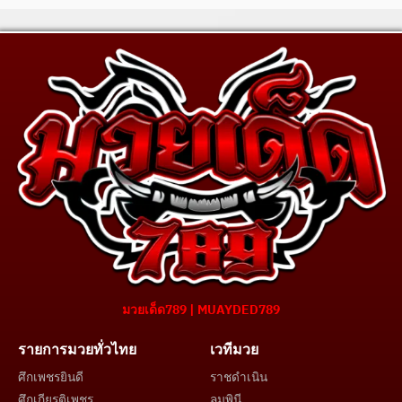
มวยเด็ด789 | MUAYDED789
รายการมวยทั่วไทย
เวทีมวย
ศึกเพชรยินดี
ราชดำเนิน
ศึกเกียรติเพชร
ลุมพินี