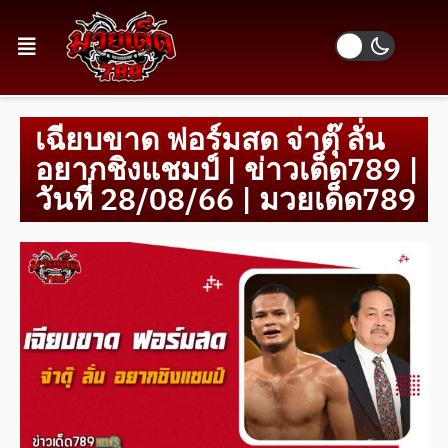
เฉียบขาด ฟอร์มสด จ่าตุ๊ ลั่น
อยากชิงแชมป์ | ข่าวเด็ด789 |
วันที่ 28/08/66 | มวยเด็ด789