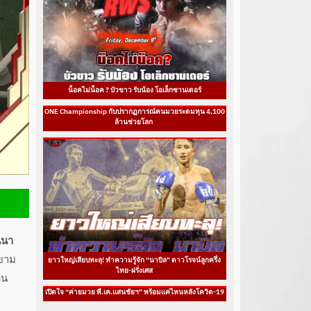
น็อคไม่น็อค ? บัวขาว รับน้อง โอเล็กซานเดอร์
ONE Championship กับปรากฏการณ์คนมวยระดมทุน 4,100
ล้านช่วยโลก
นนา
ายาม
ยาวใหญ่เสียบทะลุ! ทำความรู้จัก “นาบิล” ดาวโรจน์ลูกครึ่ง
ไทย-ฝรั่งเศส
วน
เปิดใจ “ค่ายมวย พี.เค.แสนชัยฯ” พร้อมแค่ไหนหลังโควิด-19