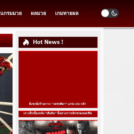
รแกรมมวย
ผลมวย
เกมทายผล
Hot News !
ยิ่งชกยิ่งร้ายกาจ ! “เพชรศิลา” แกร่ง-เก่ง-กล้า
เจาะลึกเบื้องหลัง “เสือคิม” ช็อควงการเลิกชกตลอดชีพ