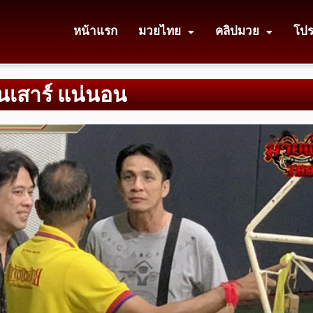
หน้าแรก
มวยไทย
คลิปมวย
โป
วันเสาร์ แน่นอน