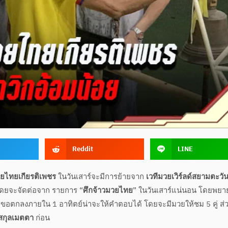
Reddit
LINE
วยไทยเกียรติเพชร
ในวันเสาร์จะมีการย้ายจาก
เวทีมวยเวิร์ลด์สยามตะวั
ดยจะจัดต่อจาก รายการ “
ศึกจ้าวมวยไทย
” ในวันเสาร์แน่นอน โดยพย
งเวลาขอตกลงภายใน 1 อาทิตย์น่าจะให้คำตอบได้ โดยจะมีมวยให้ชม 5 คู่ ส่
สกุลเมตตา
ก่อน