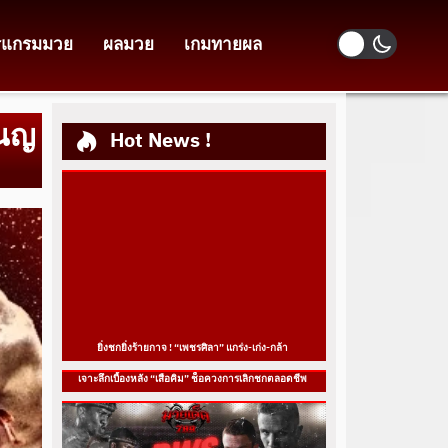
รแกรมมวย
ผลมวย
เกมทายผล
ธนญ
Hot News !
ยิ่งชกยิ่งร้ายกาจ ! “เพชรศิลา” แกร่ง-เก่ง-กล้า
เจาะลึกเบื้องหลัง “เสือคิม” ช็อควงการเลิกชกตลอดชีพ