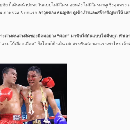
นญชัย ก็เดินหน้าปะทะกันแบบไม่มีใครถอยหลัง ไม่มีใครมาดูเชิงคุมทรง ต
มัน ภาพรวม 3 ยกแรก
อาวุธของ ธนญชัย ดูเข้าเป้าและสร้างปัญหาให้ เส
พราะต่างคนต่างงัดของมีคมอย่าง “ศอก” มาฟันใส่กันแบบไม่มีหยุด ทำเอ
 “แรมโบ้เลือดเดือด” ยิ่งโดนก็ยิ่งเดิน เสกสรรฟันศอกมาแรงเท่าไหร่ เจ้าต