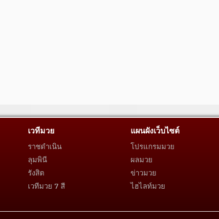
เวทีมวย
แผนผังเว็บไซต์
ราชดำเนิน
โปรแกรมมวย
ลุมพินี
ผลมวย
รังสิต
ข่าวมวย
เวทีมวย 7 สี
ไฮไลท์มวย