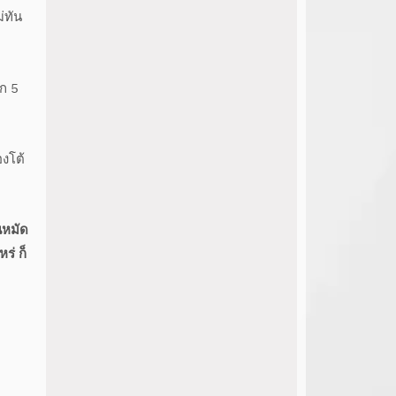
่ทัน
ก 5
งโต้
ฟนหมัด
ร่ ก็