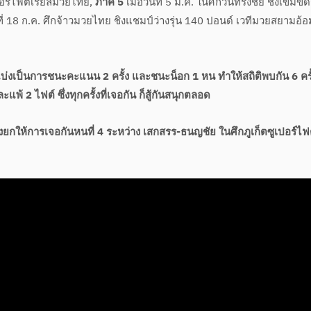
เปอร์ไฟต์เรียลมวยไทย,
ภาค 5
เมื่อวันที่ 5 มี.ค. ในศึกวันทรงชัย ชิงเข็มขัดร
นที่ 18 ก.ค. ศึกจ้าวมวยไทย ชิงแชมป์ว่างรุ่น 140 ปอนด์ เวทีมวยสยามอ้อ
่งเป็นการชนะคะแนน 2 ครั้ง และชนะน็อก 1 หน ทำให้สถิติพบกัน 6 ครั
้ 2 ไฟต์ ซึ่งทุกครั้งที่เจอกัน ก็สู้กันสนุกตลอด
้องยกให้การเจอกันหนที่ 4 ระหว่าง เสกสรร-ธนญชัย ในศึกภูเก็ตซูเปอร์ไฟต