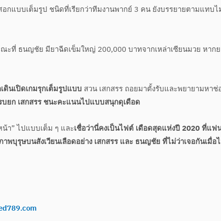
กแบบเต็มรูป ชนิดที่เรียกว่าทีมงานพากย์ 3 คน ยังบรรยายตามแทบไม
ณะที่ ธนญชัย มียาฉีดเข็มใหญ่ 200,000 บาทจากเหล่าเซียนมวย หากย
ดินเปิดเกมรุกเต็มรูปแบบ
สวน เสกสรร ถอยมาตั้งรับและพยายามหาช่อ
รบยก เสกสรร ชนะคะแนนไปแบบสนุกดุเดือด
วหน้า” ไปแบบเต็ม ๆ และ
เชื่อว่านี่คงเป็นไฟต์ เดือดสุดแห่งปี 2020 ที่แ
พบุรุษบนสังเวียนเลือดอย่าง เสกสรร และ ธนญชัย ที่ไม่ว่าเจอกันเมื่อไห
ed789.com