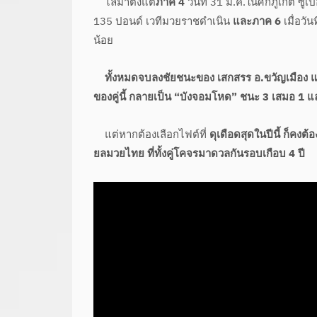
ไล่มาตั้งแต่
ภาค 4
วันที่ 31 ม.ค.ในศึกภูเก็ต ซู
135 ปอนด์ เวทีมวยราชดำเนิน
และภาค 6
เมื่อวั
น้อย
ทั้งหมดจบลงชัยชนะของ เสกสรร อ.ขวัญเมือง แบ
ของคู่นี้ กลายเป็น “บังจอมโหด” ชนะ 3 เสมอ 1 และแพ
แต่หากต้องเลือกไฟต์ที่
ดุเดือดสุดในปีนี้ ก็คงต
ยลมวยไทย ที่ทั้งคู่โคจรมาดวลกันรอบเกือบ 4 ปี