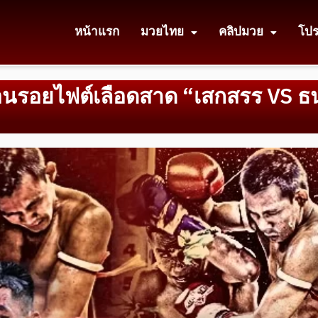
หน้าแรก
มวยไทย
คลิปมวย
โป
 ย้อนรอยไฟต์เลือดสาด “เสกสรร VS 