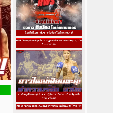
น็อคไม่น็อค ? บัวขาว รับน้อง โอเล็กซานเดอร์
ONE Championship กับปรากฏการณ์คนมวยระดมทุน 4,100
ล้านช่วยโลก
ยาวใหญ่เสียบทะลุ! ทำความรู้จัก “นาบิล” ดาวโรจน์ลูกครึ่ง
ไทย-ฝรั่งเศส
เปิดใจ “ค่ายมวย พี.เค.แสนชัยฯ” พร้อมแค่ไหนหลังโควิด-19