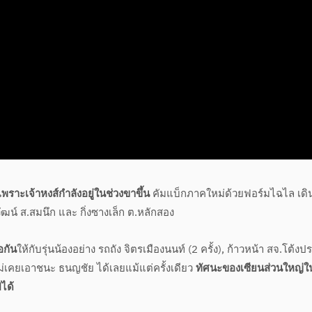
ราะเจ้าหงส์กำลังอยู่ในช่วงขาขึ้น
คัมแบ็กภาคใหม่ด้วยฟอร์มไฉไล เดิ
ิวัฒน์ ส.สมนึก และ กิ่งซางเล็ก ต.หลักสอง
อกัน
ให้กับรุ่นน้องอย่าง รถถัง จิตรเมืองนนท์ (2 ครั้ง), ก้าวหน้า สจ.โต้งป
 ไม่เคยเอาชนะ ธนญชัย ได้เลยแม้แต่ครั้งเดียว
ทัศนะของเซียนส่วนใหญ่ใ
ปได้