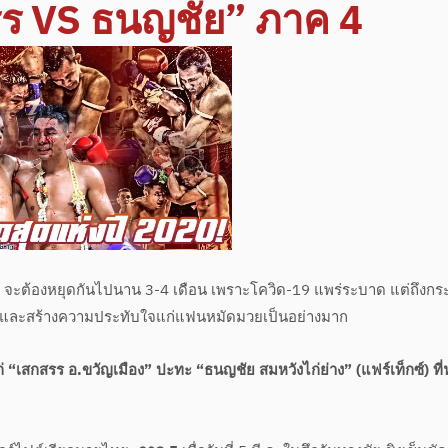
ร VS ธนญชัย” ภาค 4
 จะต้องหยุดกันไปนาน 3-4 เดือน เพราะโควิด-19 แพร่ระบาด แต่ถึงกระน
่อกัน และสร้างความประทับใจแก่แฟนหมัดมวยเป็นอย่างมาก
้แก่ “เสกสรร อ.ขวัญเมือง” ปะทะ “ธนญชัย สมหวังไก่ย่าง” (แฟร์เท็กซ์) ที