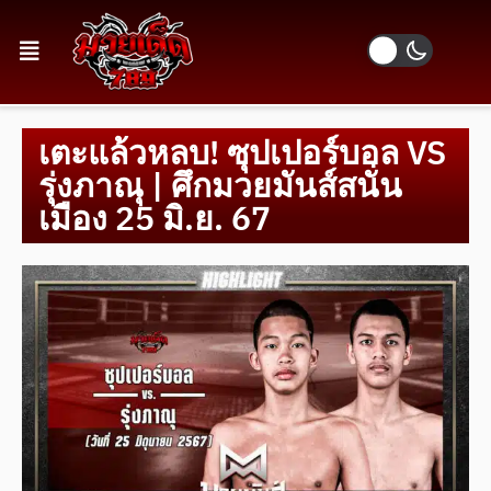
เตะแล้วหลบ! ซุปเปอร์บอล VS
รุ่งภาณุ | ศึกมวยมันส์สนั่น
เมือง 25 มิ.ย. 67