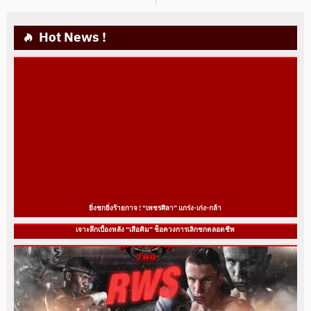
Hot News !
ยิ่งชกยิ่งร้ายกาจ ! “เพชรศิลา” แกร่ง-เก่ง-กล้า
เจาะลึกเบื้องหลัง “เสือคิม” ช็อควงการเลิกชกตลอดชีพ