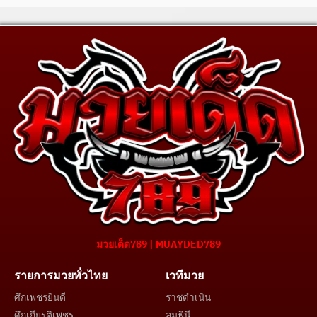
มวยเด็ด789 | MUAYDED789
รายการมวยทั่วไทย
เวทีมวย
ศึกเพชรยินดี
ราชดำเนิน
ศึกเกียรติเพชร
ลุมพินี