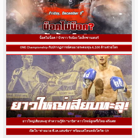
น็อคไม่น็อค ? บัวขาว รับน้อง โอเล็กซานเดอร์
ONE Championship กับปรากฏการณ์คนมวยระดมทุน 4,100 ล้านช่วยโลก
ยาวใหญ่เสียบทะลุ! ทำความรู้จัก “นาบิล” ดาวโรจน์ลูกครึ่งไทย-ฝรั่งเศส
เปิดใจ “ค่ายมวย พี.เค.แสนชัยฯ” พร้อมแค่ไหนหลังโควิด-19