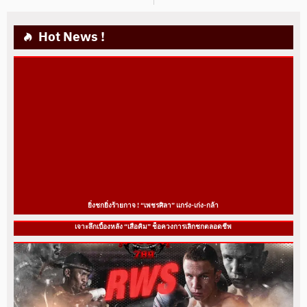
Hot News !
ยิ่งชกยิ่งร้ายกาจ ! “เพชรศิลา” แกร่ง-เก่ง-กล้า
เจาะลึกเบื้องหลัง “เสือคิม” ช็อควงการเลิกชกตลอดชีพ