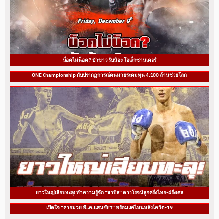
น็อคไม่น็อค ? บัวขาว รับน้อง โอเล็กซานเดอร์
ONE Championship กับปรากฏการณ์คนมวยระดมทุน 4,100 ล้านช่วยโลก
ยาวใหญ่เสียบทะลุ! ทำความรู้จัก “นาบิล” ดาวโรจน์ลูกครึ่งไทย-ฝรั่งเศส
เปิดใจ “ค่ายมวย พี.เค.แสนชัยฯ” พร้อมแค่ไหนหลังโควิด-19