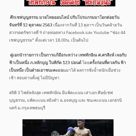
ศึกเชฟบุญธรรม มวยไทยออนไลน์ ปรับโปรแกรมมาโยกต่อยวัน
จันทร์ที่ 12 ตุลาคม 2563
เนื่องจากวันที่ 13 ตุลาฯ เป็นวันคล้ายวัน
สวรรคตรัชกาลที่ 9 ถ่ายทอดทาง Facebook และ Youtube “ช่อง 44
เชฟบุญธรรม” ตั้งแต่เวลา 18.00น. เป็นต้นไป
คู่เอกนำรายการ เป็นการแก้มือระหว่าง เทพทักษิณ ศ.ศรสิงห์ เจอกับ
ฟ้าเป็นหนึ่ง ภ.หลักบุญ ในพิกัด 123 ปอนด์
โดย
ครั้งก่อนที่ดวลกัน ฟ้า
เป็นหนึ่ง เป็นฝ่ายเอาชนะคะแน
นมาได้ ผลการชั่งน้ำหนักเมื่อช่วง
เช้า สอบผ่านทั้งคู่ ไม่มีปัญหา
สถิติ 3 ไฟต์หลังสุด เทพทักษิณ มีแพ้คะแนน เสาเอก ศิษย์เชฟ
บุญธรรม, แพ้คะแนน สมิงดำ ฉ.อจลบุญ และ ชนะคะแนน เอกธรนิ
นทร์ ม.กรุงเทพธนบุรี