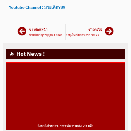
Youtube Channel : มวยเด็ด789
ข่าวก่อนหน้า
ข่าวต่อไป
ซ้ายปรมาณู! “บุญหลง คลองสวนพลูรีสอร์ท” ภาคใหม่ไฉไลกว่าเดิม
อายุเป็นเพียงตัวเลข! “ดอม เหตระกูล” กำปั้นวัย 44 ปีที่โคตรฟิต
Hot News !
ยิ่งชกยิ่งร้ายกาจ ! “เพชรศิลา” แกร่ง-เก่ง-กล้า