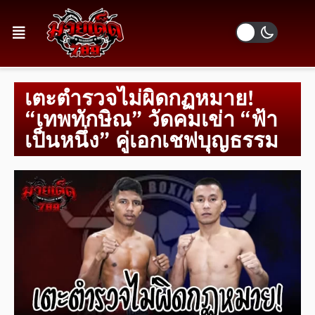
เตะตำรวจไม่ผิดกฏหมาย!
“เทพทักษิณ” วัดคมเข่า “ฟ้า
เป็นหนึ่ง” คู่เอกเชฟบุญธรรม