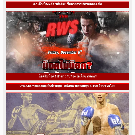
เจาะลึกเบื้องหลัง “เสือคิม” ช็อควงการเลิกชกตลอดชีพ
น็อคไม่น็อค ? บัวขาว รับน้อง โอเล็กซานเดอร์
ONE Championship กับปรากฏการณ์คนมวยระดมทุน 4,100 ล้านช่วยโลก