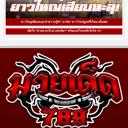
ยาวใหญ่เสียบทะลุ! ทำความรู้จัก “นาบิล” ดาวโรจน์ลูกครึ่งไทย-ฝรั่งเศส
เปิดใจ “ค่ายมวย พี.เค.แสนชัยฯ” พร้อมแค่ไหนหลังโควิด-19