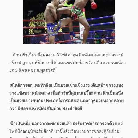
ด้าน ฟ้าเป็นหนึ่ง ผลงาน 3 ไฟต์ล่าสุด มีแพ้คะแนน เพชร สวรรค์
สร้างมัญจา, แพ้น็อกยกที่ 5 คมเพชร ศิษย์สารวัตรเสือ และชนะน็อก
ยก 3 ฉัตรเพชร ส.พูลสวัสดิ์
สไตล์การชก เทพทักษิณ เป็นมวยเข่าแข็งแรง เดินหน้าขวางแทง
วางแข้งขวาหนักหน่วง เนื้อตัววันนี้ดูแน่นเปรี๊ยะ ส่วน ฟ้าเป็นหนึ่ง
เป็นมวยเข่าเช่นกัน ประเภทล็อกรัดฟันดี แต่อาวุธมวยหลากหลาย
กว่า มีศอก และหมัดเสริมด้วย พละกำลังดี
ฟ้าเป็นหนึ่ง นอกจากจะชกมวยแล้ว ยังรับราชการตำรวจด้วย
แต่
ไฟต์นี้ถอดยูนิฟอร์มสีกากี มาขึ้นสังเวียน เกมการชกคงสู้กันด้วย