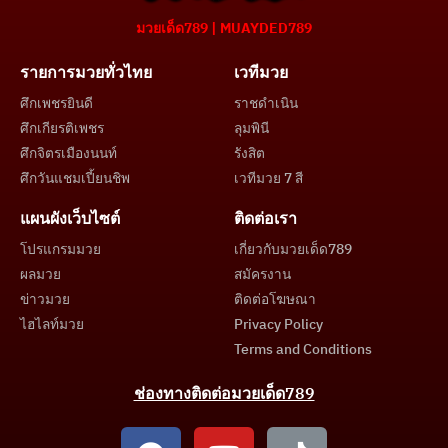
มวยเด็ด789 | MUAYDED789
รายการมวยทั่วไทย
เวทีมวย
ศึกเพชรยินดี
ราชดำเนิน
ศึกเกียรติเพชร
ลุมพินี
ศึกจิตรเมืองนนท์
รังสิต
ศึกวันแชมเปี้ยนชิพ
เวทีมวย 7 สี
แผนผังเว็บไซต์
ติดต่อเรา
โปรแกรมมวย
เกี่ยวกับมวยเด็ด789
ผลมวย
สมัครงาน
ข่าวมวย
ติดต่อโฆษณา
ไฮไลท์มวย
Privacy Policy
Terms and Conditions
ช่องทางติดต่อมวยเด็ด789