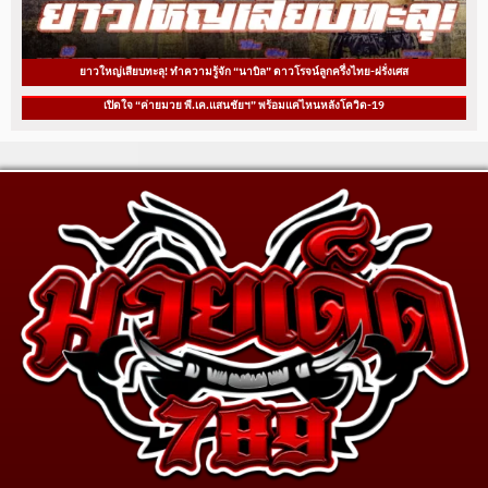
ยาวใหญ่เสียบทะลุ! ทำความรู้จัก “นาบิล” ดาวโรจน์ลูกครึ่งไทย-ฝรั่งเศส
เปิดใจ “ค่ายมวย พี.เค.แสนชัยฯ” พร้อมแค่ไหนหลังโควิด-19