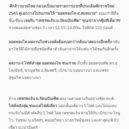
ศึกจ้าวมวยไทย กลายเป็นมวยรายการแรกที่ประเดิมศักราชใหม่
2565 คู่เอกวางโปรแกรมให้ “ยอดทองไท ส.สมหมาย”
จอมเก๋าฝีมือ
ชั้นเซียน
เจอกับ “เพชรพะงัน ม.รัตนบัณฑิต” ขุนเข่าจากซุ้มทีเด็ด 99
ถ่ายทอดสดทางช่อง 3 เวลา 12.15-14.00น. ในพิกัด 132 ปอนด์
ยอดทองไท ผลงานในช่วงหลังต้องบอกว่ากลับมาสดแรงอีกครั้ง
กลับ
มาโชว์ฝีไม้ลายมือชนิดที่หาตัวจับตายากให้แฟน ๆ ได้ชมกันอีกครั้ง
ผลงาน 4 ไฟต์ล่าสุด ยอดทองไท ชนะรวด
เก็บทั้ง ยยอดขุนทัพ สก.สุ
ไหงยิมส์, ชาญคริต อ.พิมลศรี, เบิกบาน บอยบางนา และเพชร
สุขุมวิท บอยบางนา
ด้าน
เพชรพะงัน ม.รัตนบัณฑิต
ผลงานสวนทางกันอย่างชัดเจน
6
ไฟต์หลังสุด ชนะแค่ไฟต์เดียว
นอกนั้นแพ้มาก 5 ไฟต์ และโดนแทง
กระจับไม่มีคำตัดสิน 1 ไฟต์ โดย เพชรพะงัน พ่ายให้กับ เบิกบาน โจนู
โว, วันชนะ น.นริสสร, พลอยวิทยา นายกวิทย์ทุ่งสง และล่าสุดแพ้ บัว
เขียว ป.เปาอินทร์