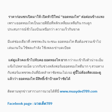
ราคาก่อนชกเปิดมาให้ เปิดหัวปีใหม่ “ยอดทองไท” ต่อค่อนข้างแพง
เพราะยอดทองไทเป็นมวยฝีมือที่หลักเหลี่ยมเหลือกิน กระดูก
ประสบการณ์ชั่วโมงบินเหนือกว่า ความเร็วกินขาด
มีแค่ช่องเดียวที่ เพชรพะงัน จะชนะ ยอดทองไท คือต้องชวนเข้าไป
เล่นเกมใน ใช้พละกำลัง ใช้เพลงเข่าบดเบียด
แต่ดูแล้วคงเข้าไปจับคอ ยอดทองไท ยาก
กว่าจะเข้าถึงตัวน่าจะอิ่ม
แข้งไปหลายเม็ด บวกกับช่วงหลังฟอร์มยอดทองไทดีมาก ๆ สวนทาง
กับฟอร์มเพชรพะงันที่ยังคลำหาชัยชนะไม่เจอ
คู่นี้ไม่ต้องคิดเยอะดู
แล้วว่า ยอดทองไท มีสิทธิ์เข้าป้ายคว้าชัยได้
ติดตามทุกข่าวสารวงการมวยได้ที่นี่
www.muayded789.com
Facebook page : มวยเด็ด789