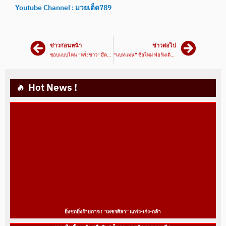
Youtube Channel : มวยเด็ด789
ข่าวก่อนหน้า
ข่าวต่อไป
ชอบแบบไหน “หรั่งขาว” ฮึดสู้ “ทักษิณเล็ก”
“แบทแมน” ชื่อใหม่ ฟอร์มเดิมตัดเสื้อสามารถรอ ?
Hot News !
ยิ่งชกยิ่งร้ายกาจ ! “เพชรศิลา” แกร่ง-เก่ง-กล้า