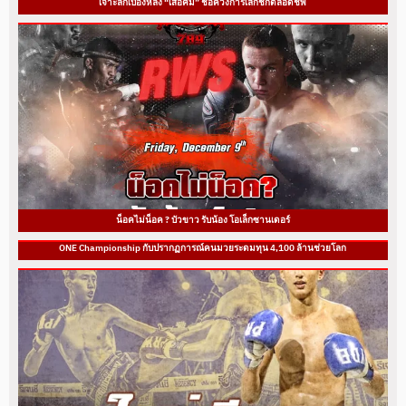
เจาะลึกเบื้องหลัง “เสือคิม” ช็อควงการเลิกชกตลอดชีพ
น็อคไม่น็อค ? บัวขาว รับน้อง โอเล็กซานเดอร์
ONE Championship กับปรากฏการณ์คนมวยระดมทุน 4,100 ล้านช่วยโลก