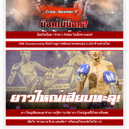
น็อคไม่น็อค ? บัวขาว รับน้อง โอเล็กซานเดอร์
ONE Championship กับปรากฏการณ์คนมวยระดมทุน 4,100 ล้านช่วยโลก
ยาวใหญ่เสียบทะลุ! ทำความรู้จัก “นาบิล” ดาวโรจน์ลูกครึ่งไทย-ฝรั่งเศส
เปิดใจ “ค่ายมวย พี.เค.แสนชัยฯ” พร้อมแค่ไหนหลังโควิด-19