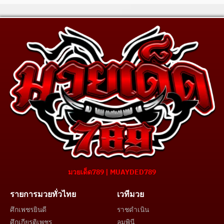
มวยเด็ด789 | MUAYDED789
รายการมวยทั่วไทย
เวทีมวย
ศึกเพชรยินดี
ราชดำเนิน
ศึกเกียรติเพชร
ลุมพินี