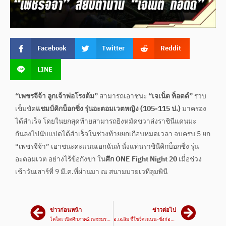
Facebook
Twitter
Reddit
LINE
“เพชรจีจ้า ลูกเจ้าพ่อโรงต้ม”
สามารถเอาชนะ
“เจเน็ต ท็อดด์”
รวบ
เข็มขัด
แชมป์คิกบ็อกซิ่ง รุ่นอะตอมเวตหญิง (105-115 ป.)
มาครอง
ได้สำเร็จ โดยในยกสุดท้ายสามารถยิงหมัดขวาส่งราชินีแดนมะ
กันลงไปนับแปดได้สำเร็จในช่วงท้ายยกเกือบหมดเวลา จบครบ 5 ยก
“เพชรจีจ้า” เอาชนะคะแนนเอกฉันท์ นั่งแท่นราชินีคิกบ็อกซิ่ง รุ่น
อะตอมเวต อย่างไร้ข้อกังขา ใน
ศึก ONE Fight Night 20
เมื่อช่วง
เช้าวันเสาร์ที่ 9 มี.ค.ที่ผ่านมา ณ สนามมวยเวทีลุมพินี
ข่าวก่อนหน้า
ข่าวต่อไป
ไคโตะ เปิดศึกภาค2 เพชรมรกต มีแชมป์เป็นเดิมพัน
อ.เฉลิม ชี้โชว์คะแนน-ชั่งก่อนชก เพื่อช่วยมวยไทย