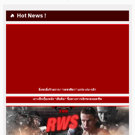
Hot News !
ยิ่งชกยิ่งร้ายกาจ ! “เพชรศิลา” แกร่ง-เก่ง-กล้า
เจาะลึกเบื้องหลัง “เสือคิม” ช็อควงการเลิกชกตลอดชีพ