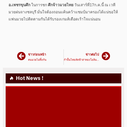
อ.เพชรขุนศึก
ในการชก
ศึกจ้าวมวยไทย
วันเสาร์ที่17ก.ค.นี้ ณ เวที
มวยฝนจางชลบุรี มั่นใจต้องถอนแค้นคว้าแชมป์มาครองได้แน่ขอให้
แฟนมวยไปติดตามกันได้รับรองเกมส์เดือดเร้าใจแน่นอน
ข่าวก่อนหน้า
ข่าวต่อไป
คนมวยไม่ทิ้งกัน
กำปั้นไทยลัดฟ้าล่าทองโอลิมปิค
Hot News !