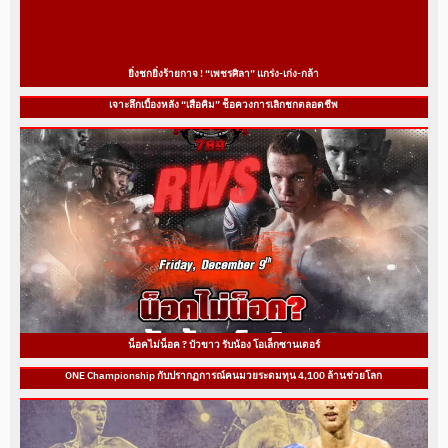
ยิ่งชกยิ่งร้ายกาจ ! “เพชรศิลา” แกร่ง-เก่ง-กล้า
เจาะลึกเบื้องหลัง “เสือคิม” ช็อควงการเลิกชกตลอดชีพ
น็อคไม่น็อค ? บัวขาว รับน้อง โอเล็กซานเดอร์
ONE Championship กับปรากฏการณ์คนมวยระดมทุน 4,100 ล้านช่วยโลก