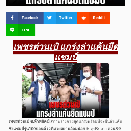
Facebook
Twitter
Reddit
LINE
เพชรต่วนเป๋ แกร่งล่าแค้นยึด
แชมป์
เพชรต่วนเป๋ ช.ห้าพยัคฆ์
สภาพร่างกายสุดแกร่งพร้อมที่จะขึ้นล่าแค้น
ชิงแชมป์รุ่น100ปอนด์
เวทีมวยสยามอ้อมน้อย
กับคู่ปรับเก่า
ด่วน 99