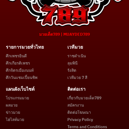
มวยเด็ด789 | MUAYDED789
รายการมวยทั่วไทย
เวทีมวย
ศึกเพชรยินดี
ราชดำเนิน
ศึกเกียรติเพชร
ลุมพินี
ศึกจิตรเมืองนนท์
รังสิต
ศึกวันแชมเปี้ยนชิพ
เวทีมวย 7 สี
แผนผังเว็บไซต์
ติดต่อเรา
โปรแกรมมวย
เกี่ยวกับมวยเด็ด789
ผลมวย
สมัครงาน
ข่าวมวย
ติดต่อโฆษณา
ไฮไลท์มวย
Privacy Policy
Terms and Conditions