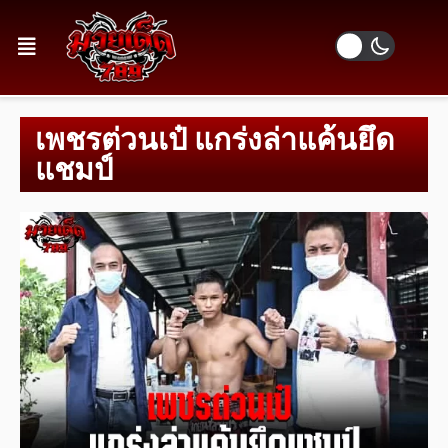
เพชรต่วนเป๋ แกร่งล่าแค้นยึด
แชมป์