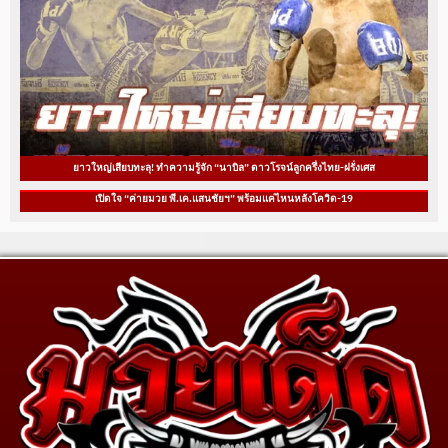
ยาวใหญ่เสียบทะลุ! ทำความรู้จัก “นาบิล” ดาวโรจน์ลูกครึ่งไทย-ฝรั่งเศส
เปิดใจ “ค่ายมวย พี.เค.แสนชัยฯ” พร้อมแค่ไหนหลังโควิด-19