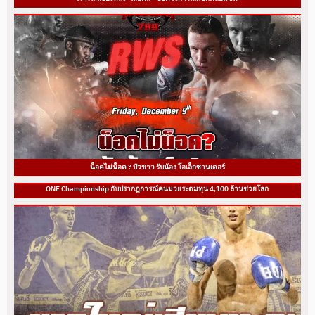
น็อคไม่น็อค ? บัวขาว รับน้อง โอเล็กซานเดอร์
ONE Championship กับปรากฏการณ์คนมวยระดมทุน 4,100 ล้านช่วยโลก