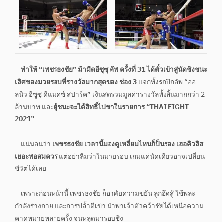
ทำให้ “เพชรธงชัย” ม้ามืดอีซุซุ คัพ ครั้งที่ 31 ได้ตั๋วเข้าสู่นัดชิงชนะ
เลิศของมวยรอบที่รางวัลมากสุดของ ช่อง 3
แจกทั้งรถปิกอัพ “ออ
ลนิว อีซูซุ ดีแมคซ์ สปาร์ค” เงินสดรวมมูลค่ารางวัลทั้งสิ้นมากกว่า 2
ล้านบาท และ
ผู้ชนะจะได้สิทธิ์ไปชกในรายการ “THAI FIGHT
2021”
แน่นอนว่า
เพชรธงชัย เวลานี้มองดูเหลี่ยมไหนก็ป็นรอง เฮอคิวลิส
เยอะพอสมควร
แต่อย่าลืมว่าในมวยรอบ เกมแค่นัดเดียวอาจเปลี่ยน
ชีวิตได้เลย
เพราะก่อนหน้านี้ เพชรธงชัย ก็อาศัยความขยัน ลูกฮึดสู้ ใช้พละ
กำลังร่างกาย และการปล้ำตีเข่า นำพาเจ้าตัวคว้าชัยได้เหนือความ
คาดหมายหลายครั้ง จนหลุดมารอบชิง