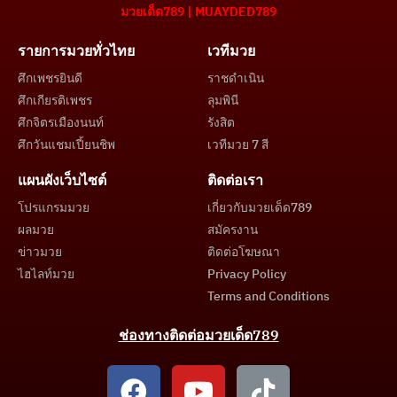
มวยเด็ด789 | MUAYDED789
รายการมวยทั่วไทย
เวทีมวย
ศึกเพชรยินดี
ราชดำเนิน
ศึกเกียรติเพชร
ลุมพินี
ศึกจิตรเมืองนนท์
รังสิต
ศึกวันแชมเปี้ยนชิพ
เวทีมวย 7 สี
แผนผังเว็บไซต์
ติดต่อเรา
โปรแกรมมวย
เกี่ยวกับมวยเด็ด789
ผลมวย
สมัครงาน
ข่าวมวย
ติดต่อโฆษณา
ไฮไลท์มวย
Privacy Policy
Terms and Conditions
ช่องทางติดต่อมวยเด็ด789