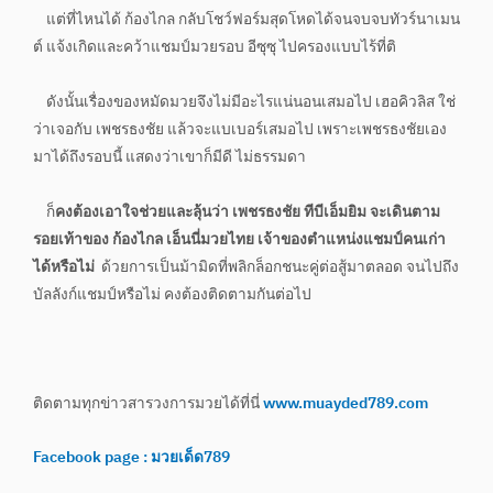
แต่ที่ไหนได้ ก้องไกล กลับโชว์ฟอร์มสุดโหดได้จนจบจบทัวร์นาเมน
ต์ แจ้งเกิดและคว้าแชมป์มวยรอบ อีซุซุ ไปครองแบบไร้ที่ติ
ดังนั้นเรื่องของหมัดมวยจึงไม่มีอะไรแน่นอนเสมอไป เฮอคิวลิส ใช่
ว่าเจอกับ เพชรธงชัย แล้วจะแบเบอร์เสมอไป เพราะเพชรธงชัยเอง
มาได้ถึงรอบนี้ แสดงว่าเขาก็มีดี ไม่ธรรมดา
ก็
คงต้องเอาใจช่วยและลุ้นว่า เพชรธงชัย ทีบีเอ็มยิม จะเดินตาม
รอยเท้าของ ก้องไกล เอ็นนี่มวยไทย เจ้าของตำแหน่งแชมป์คนเก่า
ได้หรือไม่
ด้วยการเป็นม้ามิดที่พลิกล็อกชนะคู่ต่อสู้มาตลอด จนไปถึง
บัลลังก์แชมป์หรือไม่ คงต้องติดตามกันต่อไป
ติดตามทุกข่าวสารวงการมวยได้ที่นี่
www.muayded789.com
Facebook page : มวยเด็ด789