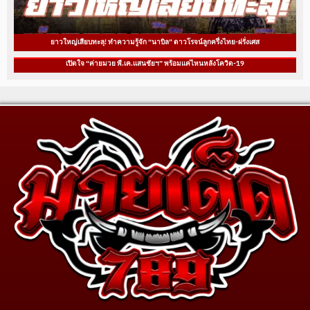
ยาวใหญ่เสียบทะลุ! ทำความรู้จัก “นาบิล” ดาวโรจน์ลูกครึ่งไทย-ฝรั่งเศส
เปิดใจ “ค่ายมวย พี.เค.แสนชัยฯ” พร้อมแค่ไหนหลังโควิด-19