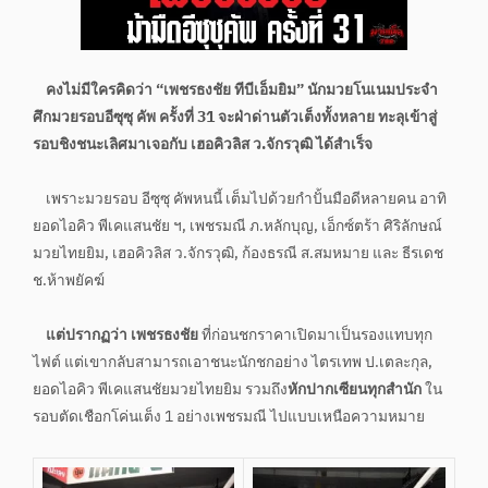
คงไม่มีใครคิดว่า “เพชรธงชัย ทีบีเอ็มยิม” นักมวยโนเนมประจำ
ศึกมวยรอบอีซุซุ คัพ ครั้งที่ 31 จะฝ่าด่านตัวเต็งทั้งหลาย ทะลุเข้าสู่
รอบชิงชนะเลิศมาเจอกับ เฮอคิวลิส ว.จักรวุฒิ ได้สำเร็จ
เพราะมวยรอบ อีซุซุ คัพหนนี้ เต็มไปด้วยกำปั้นมือดีหลายคน อาทิ
ยอดไอคิว พีเคแสนชัย ฯ, เพชรมณี ภ.หลักบุญ, เอ็กซ์ตร้า ศิริลักษณ์
มวยไทยยิม, เฮอคิวลิส ว.จักรวุฒิ, ก้องธรณี ส.สมหมาย และ ธีรเดช
ช.ห้าพยัคฆ์
แต่ปรากฏว่า เพชรธงชัย
ที่ก่อนชกราคาเปิดมาเป็นรองแทบทุก
ไฟต์ แต่เขากลับสามารถเอาชนะนักชกอย่าง ไตรเทพ ป.เตละกุล,
ยอดไอคิว พีเคแสนชัยมวยไทยยิม รวมถึง
หักปากเซียนทุกสำนัก
ใน
รอบตัดเชือกโค่นเต็ง 1 อย่างเพชรมณี ไปแบบเหนือความหมาย