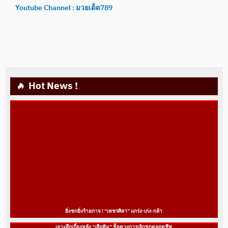
Youtube Channel : มวยเด็ด789
Hot News !
ยิ่งชกยิ่งร้ายกาจ ! “เพชรศิลา” แกร่ง-เก่ง-กล้า
เจาะลึกเบื้องหลัง “เสือคิม” ช็อควงการเลิกชกตลอดชีพ