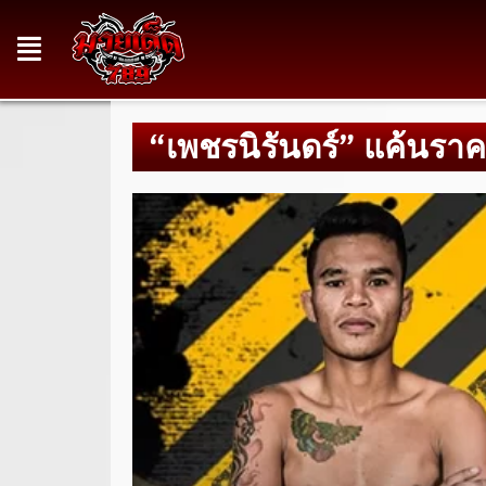
“เพชรนิรันดร์” แค้นร