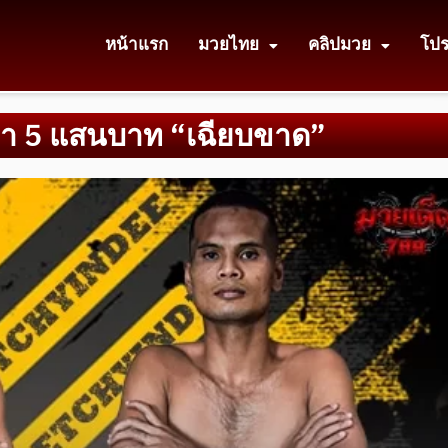
หน้าแรก
มวยไทย
คลิปมวย
โป
าคา 5 แสนบาท “เฉียบขาด”