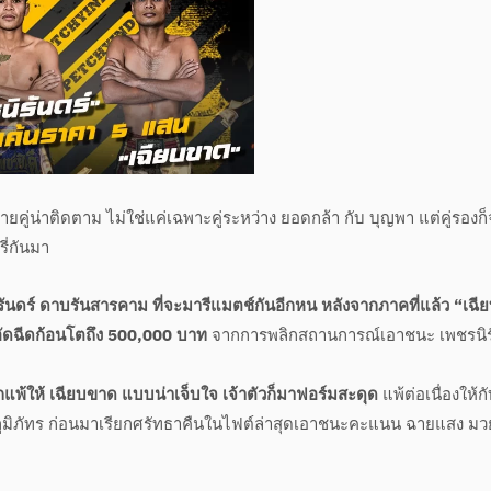
ยคู่น่าติดตาม ไม่ใช่แค่เฉพาะคู่ระหว่าง ยอดกล้า กับ บุญพา แต่คู่รองก็จ
ี่กันมา
รันดร์ ดาบรันสารคาม ที่จะมารีแมตช์กันอีกหน หลังจากภาคที่แล้ว “เฉี
อัดฉีดก้อนโตถึง 500,000 บาท
จากการพลิกสถานการณ์เอาชนะ เพชรนิร
ิกแพ้ให้ เฉียบขาด แบบน่าเจ็บใจ เจ้าตัวก็มาฟอร์มสะดุด
แพ้ต่อเนื่องให้ก
ภูมิภัทร ก่อนมาเรียกศรัทธาคืนในไฟต์ล่าสุดเอาชนะคะแนน ฉายแสง มว