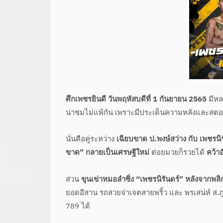
ศึกเพชรยินดี วันพฤหัสบดีที่ 1 กันยายน 2565
มีหลา
น่าชมไม่แพ้กัน เพราะมีประเด็นความหลังและสตอร
นั่นคือคู่ระหว่าง
เฉียบขาด ป.พงษ์สว่าง กับ เพชรนิ
ขาด” กลายเป็นเศรษฐีใหม่
ต่อยมวยก็รวยได้
คว้า
ส่วน
ขุนเข่าหมอลำซิ่ง “เพชรนิรันดร์” หลังจากพล
ยอดอีสาน รถสวยจ่าเจตสายพริ้ว และ พรเสน่ห์ ส.
789 ได้