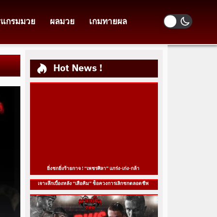
รแกรมมวย
ผลมวย
เกมทายผล
Hot News !
ยิ่งชกยิ่งร้ายกาจ ! “เพชรศิลา” แกร่ง-เก่ง-กล้า
เจาะลึกเบื้องหลัง “เสือคิม” ช็อควงการเลิกชกตลอดชีพ