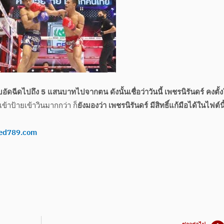
ัดฉีดไปถึง 5 แสนบาทไปจากตน ดังนั้นเชื่อว่าวันนี้ เพชรนิรันดร์ คงตั้
้าป้ายเข้าวินมากกว่า ก็
ยังมองว่า เพชรนิรันดร์ มีสิทธิ์แก้มือได้ในไฟต์นี
ed789.com