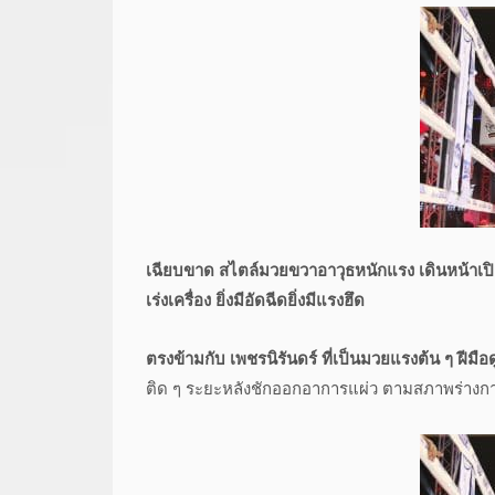
เฉียบขาด สไตล์มวยขวาอาวุธหนักแรง เดินหน้าเปิ
เร่งเครื่อง ยิ่งมีอัดฉีดยิ่งมีแรงฮึด
ตรงข้ามกับ เพชรนิรันดร์ ที่เป็นมวยแรงต้น ๆ ฝีมือดู
ติด ๆ ระยะหลังชักออกอาการแผ่ว ตามสภาพร่างกาย