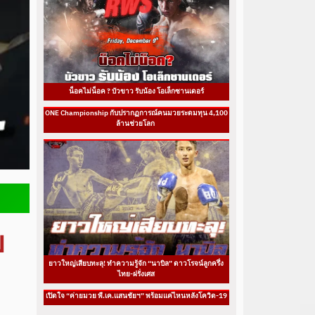
น็อคไม่น็อค ? บัวขาว รับน้อง โอเล็กซานเดอร์
ONE Championship กับปรากฏการณ์คนมวยระดมทุน 4,100
ล้านช่วยโลก
บ
ยาวใหญ่เสียบทะลุ! ทำความรู้จัก “นาบิล” ดาวโรจน์ลูกครึ่ง
ไทย-ฝรั่งเศส
เปิดใจ “ค่ายมวย พี.เค.แสนชัยฯ” พร้อมแค่ไหนหลังโควิด-19