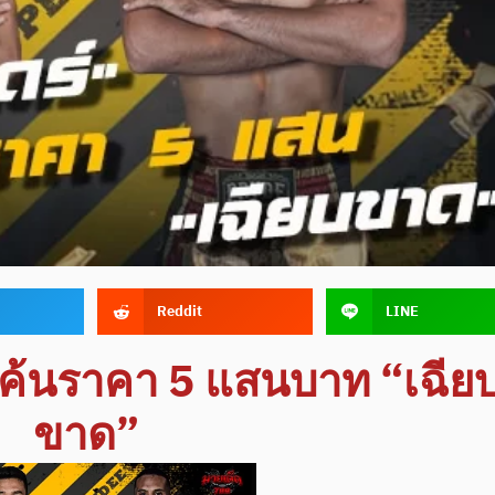
Reddit
LINE
แค้นราคา 5 แสนบาท “เฉีย
ขาด”