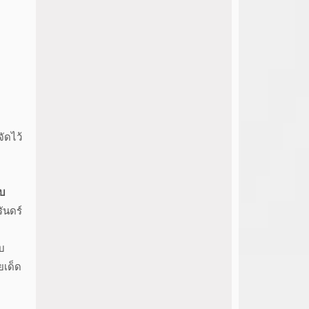
ัดไว้
ยบ
ันดร์
ับ
ยเด็ด